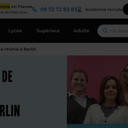
domia
en France
09 72 72 83 83
Acadomia recrute
che de chez vous
Lycée
Supérieur
Adulte
e-chimie à Barlin
 de
rlin