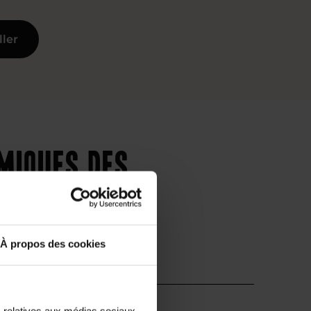
ller
imiques des
À propos des cookies
Supérieur
s relatives aux médias sociaux