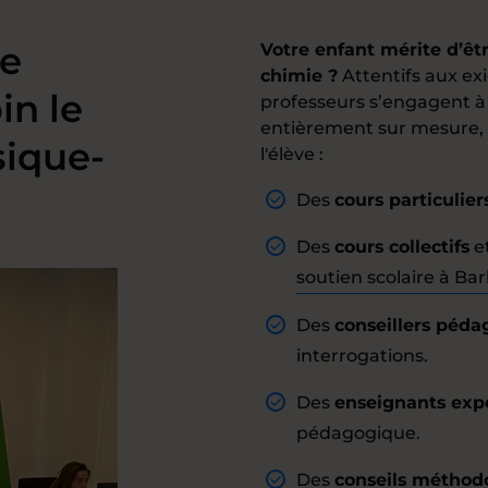
de
Votre enfant mérite d’êt
chimie ?
Attentifs aux ex
in le
professeurs s’engagent à 
entièrement sur mesure
sique-
l'élève :
Des
cours particulier
Des
cours collectifs
e
soutien scolaire à Bar
Des
conseillers péd
interrogations.
Des
enseignants exp
pédagogique.
Des
conseils méthod