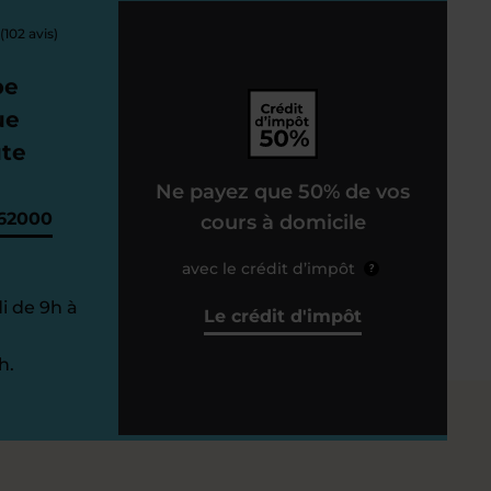
(102 avis)
pe
ue
ute
Ne payez que 50% de vos
62000
cours à domicile
avec le crédit d’impôt
?
i de 9h à
Le crédit d'impôt
h.