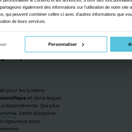
s partageons également des informations sur l'utilisation de notre sit
yse, qui peuvent combiner celles-ci avec d'autres informations que vou
isation de leurs services.
usement
es séances
nuer
Personnaliser
A
hysique-
el pour les lycéens
cientifique
et dans lequel
prépondérante. Qui plus
-chimie
. Cette discipline
t rigoureux pour
gramme :