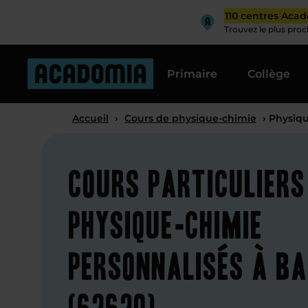
110 centres Aca
Trouvez le plus pro
Primaire
Collège
Accueil
›
Cours de physique-chimie
› Physiqu
Cours particuliers
physique-chimie
personnalisés à Ba
(62620)