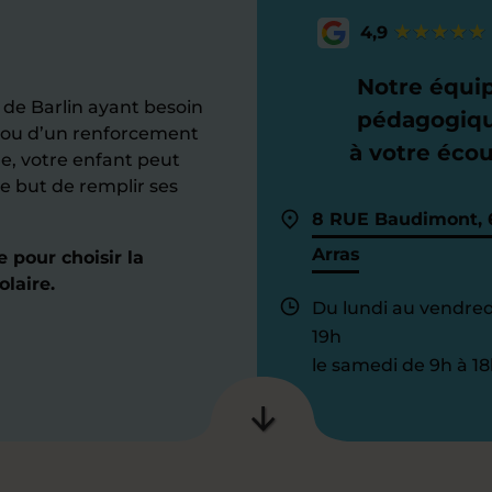
4,9
Notre équi
e Barlin ayant besoin
pédagogiq
s ou d’un renforcement
à votre éco
le, votre enfant peut
e but de remplir ses
8 RUE Baudimont, 
Arras
pour choisir la
laire.
Du lundi au vendred
19h
le samedi de 9h à 18