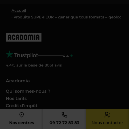
Accueil
› Produits SUPERIEUR – generique tous formats – geoloc
4.4
4.4/5 sur la base de
8061
avis
Acadomia
Qui sommes-nous ?
Nos tarifs
Crédit d’impôt
Cesu
Nos conseils et guides
Nos centres
09 72 72 83 83
Nous contacter
Nos Podcasts Ambition Sup