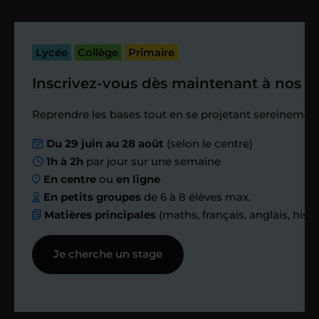
cours. Je vous recontacte à l’issue de
cette séance pour faire un premier
Lycée
Collège
Primaire
bilan et vérifier que tout s’est bien
passé.
Inscrivez-vous dès maintenant à nos st
Étape 4
Reprendre les bases tout en se projetant sereinement
Du 29 juin au 28 août
(selon le centre)
Nous planifions
1h à 2h
par jour sur une semaine
En centre
ou
en ligne
ensemble des
En petits groupes
de 6 à 8 élèves max.
Matières principales
(maths, français, anglais, hist
échanges réguliers
Je cherche un stage
Afin de suivre le travail et les progrès
réalisés, votre enseignant et moi-
même vous proposons des points et