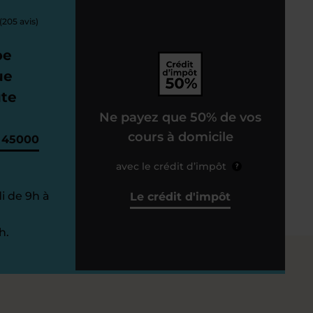
(205 avis)
pe
ue
ute
Ne payez que 50% de vos
cours à domicile
, 45000
avec le crédit d’impôt
?
i de 9h à
Le crédit d'impôt
h.