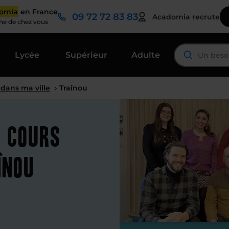
domia
en France
09 72 72 83 83
Acadomia recrute
che de chez vous
Lycée
Supérieur
Adulte
 dans ma ville
› Traînou
t cours
înou