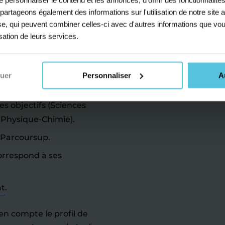
s partageons également des informations sur l'utilisation de notre sit
yse, qui peuvent combiner celles-ci avec d'autres informations que vou
r.
isation de leurs services.
ape scolaire : c’est le
ir. Les défis à relever
nuer
Personnaliser
A
ses objectifs (Sciences
 Physique-Chimie).
 Parcoursup.
correspond à ses
at
.
en compte le profil de