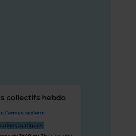
s collectifs hebdo
e l’année scolaire
mations pratiques
nces de 1h40 ou 2h
/ semaine