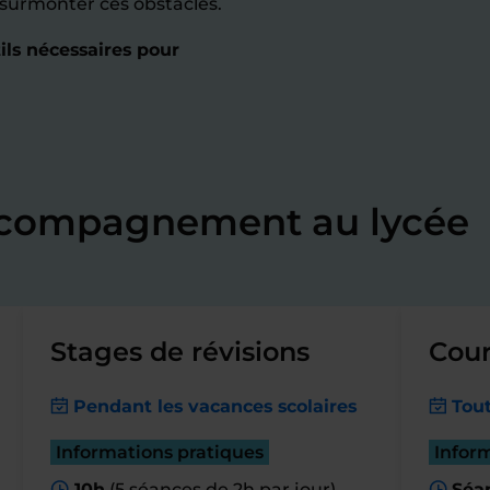
e surmonter ces obstacles.
ils nécessaires pour
accompagnement au lycée
Stages de révisions
Cour
Pendant les vacances scolaires
Tout
Informations pratiques
Infor
10h
(5 séances de 2h par jour)
Séa