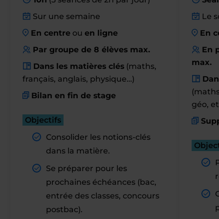
Sur une semaine
Le s
En centre
ou
en ligne
En c
Par groupe de 8 élèves max.
En p
max.
Dans les matières clés
(maths,
français, anglais, physique…)
Dan
(maths,
Bilan en fin de stage
géo, et
Objectifs
Supp
Consolider les notions-clés
Object
dans la matière.
Se préparer pour les
r
prochaines échéances (bac,
entrée des classes, concours
postbac).