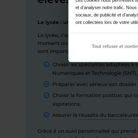
et d'analyser notre trafic. Nou
sociaux, de publicité et d'anal
Le lycée : une période pour se surpasse
ont collectées lors de votre util
Le lycée, c’est bien plus qu’une simple ét
moment où votre enfant façonne son aven
Tout refuser et conti
sont importants :
Choisir les spécialités adaptées à 
Numériques et Technologie (SNT),
Préparer avec sérieux son dossier
Choisir la formation postbac qui 
aspirations.
Assurer la
réussite du baccalauré
Grâce à un suivi personnalisé qui prend 