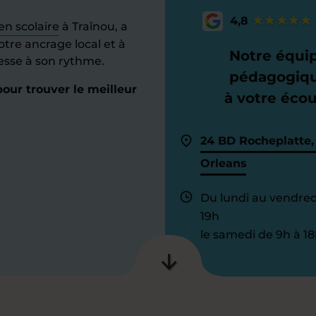
4,8
en scolaire
à Traînou, a
otre ancrage local et à
Notre équi
resse à son rythme.
pédagogiq
our trouver le meilleur
à votre éco
24 BD Rocheplatte
Orleans
Du lundi au vendred
19h
le samedi de 9h à 18