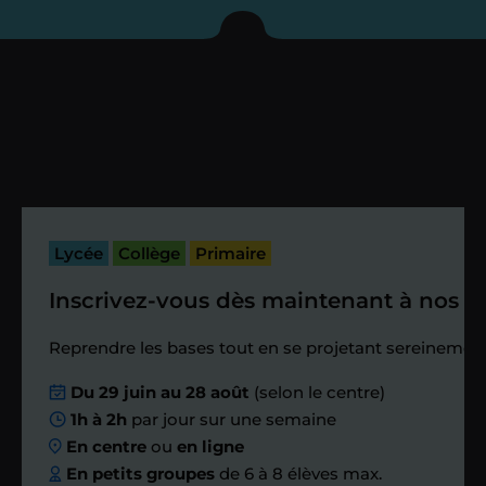
enseignant sous 72
heures maximum
Vous fixez avec lui la date du premier
cours. Je vous recontacte à l’issue de
cette séance pour faire un premier
bilan et vérifier que tout s’est bien
passé.
Lycée
Collège
Primaire
Inscrivez-vous dès maintenant à nos st
Étape 4
Reprendre les bases tout en se projetant sereinement
Nous planifions
Du 29 juin au 28 août
(selon le centre)
1h à 2h
par jour sur une semaine
ensemble des
En centre
ou
en ligne
échanges réguliers
En petits groupes
de 6 à 8 élèves max.