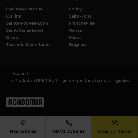
Décines-Charpieu
Écully
Oullins
Saint-Fons
Sainte-Foy-lès-Lyon
Francheville
Saint-Genis-Laval
Genas
Givors
Mions
Tassin-la-Demi-Lune
Brignais
Accueil
› Produits SUPERIEUR – generique tous formats – geoloc
4.4
Nos centres
09 72 72 83 83
Nous contacter
4.4/5 sur la base de
8061
avis