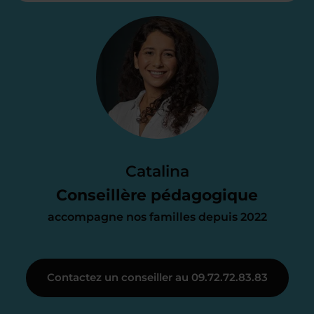
Étape 2
Je vous envoie une
proposition
d’accompagnement
Le devis reçu vous convient ? C’est
parfait. À partir de maintenant nous
Catalina
nous occupons de tout.
Conseillère pédagogique
accompagne nos familles depuis 2022
Étape 3
Contactez un conseiller au 09.72.72.83.83
Je vous présente votre