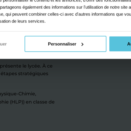
uphle-le-
s partageons également des informations sur l'utilisation de notre sit
yse, qui peuvent combiner celles-ci avec d'autres informations que vou
lèves de
isation de leurs services.
nuer
Personnaliser
A
colaire de votre enfant.
résente le lycée. À ce
 étapes stratégiques
Physique-Chimie,
hie (HLP)) en classe de