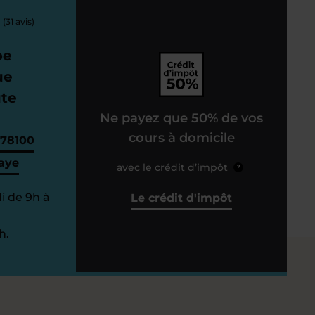
(31 avis)
pe
ue
ute
Ne payez que 50% de vos
cours à domicile
 78100
aye
avec le crédit d’impôt
?
i de 9h à
Le crédit d'impôt
h.