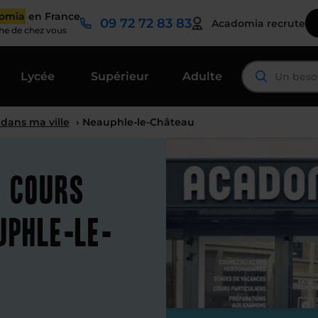
domia
en France
09 72 72 83 83
Acadomia recrute
che de chez vous
Lycée
Supérieur
Adulte
 dans ma ville
› Neauphle-le-Château
t cours
uphle-le-