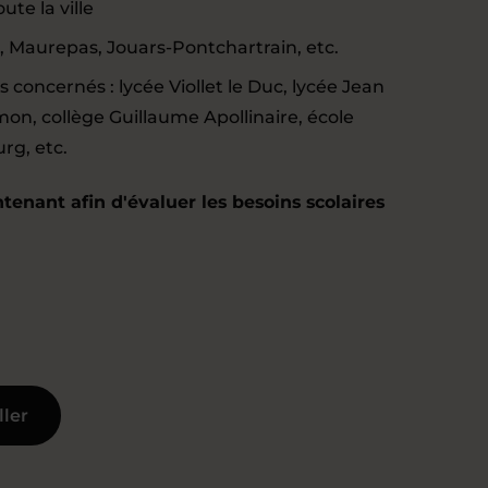
ute la ville
sir, Maurepas, Jouars-Pontchartrain, etc.
es concernés : lycée Viollet le Duc, lycée Jean
imon, collège Guillaume Apollinaire, école
rg, etc.
enant afin d'évaluer les besoins scolaires
ller