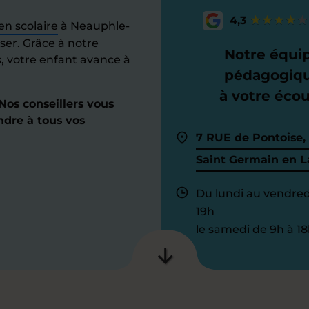
4,3
en scolaire
à Neauphle-
ser. Grâce à notre
Notre équi
s, votre enfant avance à
pédagogiq
à votre éco
os conseillers vous
ndre à tous vos
7 RUE de Pontoise,
Saint Germain en L
Du lundi au vendred
19h
le samedi de 9h à 18