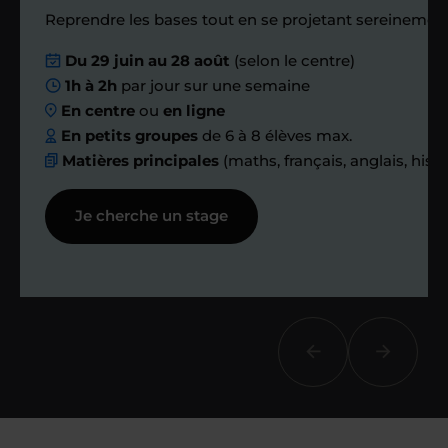
Reprendre les bases tout en se projetant sereinement
Nous planifions
Du 29 juin au 28 août
(selon le centre)
1h à 2h
par jour sur une semaine
ensemble des
En centre
ou
en ligne
échanges réguliers
En petits groupes
de 6 à 8 élèves max.
Matières principales
(maths, français, anglais, hist
Afin de suivre le travail et les progrès
Je cherche un stage
réalisés, votre enseignant et moi-
même vous proposons des points et
des bilans tout au long de votre
accompagnement.