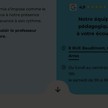
4,9
omia s’impose comme le
âce à notre présence
Notre équi
 avance à son rythme.
pédagogiq
isir le professeur
à votre éco
re.
8 RUE Baudimont, 
Arras
Du lundi au vendred
19h
le samedi de 9h à 18