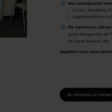
Nos enseignants inter
Zones : Marlières, F
Agglomérations à pr
De nombreux élèves d
lycée Marguerite de F
de Saint-Aubert, etc.
Appelez-nous sans attend
Je contacte un consei