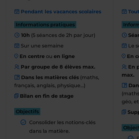
Pendant les vacances scolaires
Tout
Informations pratiques
Infor
10h
(5 séances de 2h par jour)
Séa
Sur une semaine
Le s
En centre
ou
en ligne
En c
Par groupe de 8 élèves max.
En p
max.
Dans les matières clés
(maths,
français, anglais, physique…)
Dan
(maths,
Bilan en fin de stage
géo, et
Objectifs
Supp
Consolider les notions-clés
Object
dans la matière.