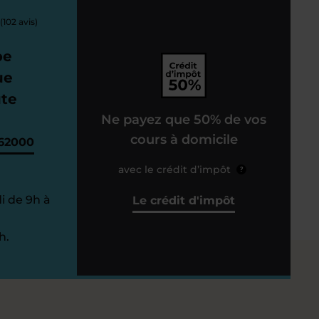
(102 avis)
pe
ue
ute
Ne payez que 50% de vos
cours à domicile
62000
avec le crédit d’impôt
?
i de 9h à
Le crédit d'impôt
h.