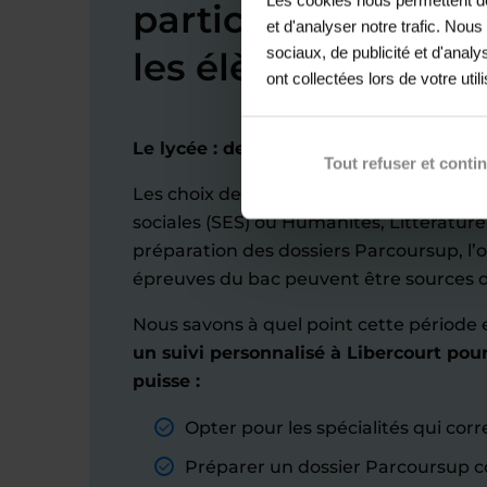
particuliers à Libe
et d'analyser notre trafic. Nou
sociaux, de publicité et d'anal
les élèves de lycée
ont collectées lors de votre util
Le lycée : des années décisives pour l’
Tout refuser et conti
Les choix de spécialités (comme Scien
sociales (SES) ou Humanités, Littérature 
préparation des dossiers Parcoursup, l’o
épreuves du bac peuvent être sources d
Nous savons à quel point cette période e
un suivi personnalisé à Libercourt pou
puisse :
Opter pour les spécialités qui cor
Préparer un dossier Parcoursup c