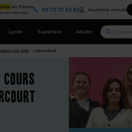
domia
en France
09 72 72 83 83
Acadomia recrute
che de chez vous
Lycée
Supérieur
Adulte
 dans ma ville
› Libercourt
t cours
ercourt