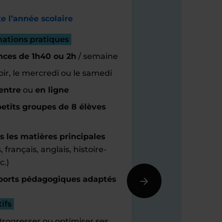
e l’année scolaire
mations pratiques
nces de 1h40 ou 2h
/ semaine
oir, le mercredi ou le samedi
entre
ou
en ligne
etits groupes de 8 élèves
s les matières principales
 français, anglais, histoire-
c.)
orts pédagogiques adaptés
ifs
Progresser ou optimiser ses