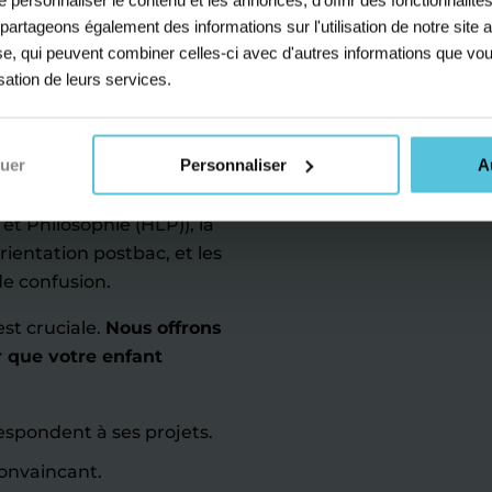
rcourt pour
s partageons également des informations sur l'utilisation de notre sit
yse, qui peuvent combiner celles-ci avec d'autres informations que vou
isation de leurs services.
avenir de votre enfant.
nuer
Personnaliser
A
ces économiques et
et Philosophie (HLP)), la
rientation postbac, et les
e confusion.
st cruciale.
Nous offrons
r que votre enfant
respondent à ses projets.
onvaincant.