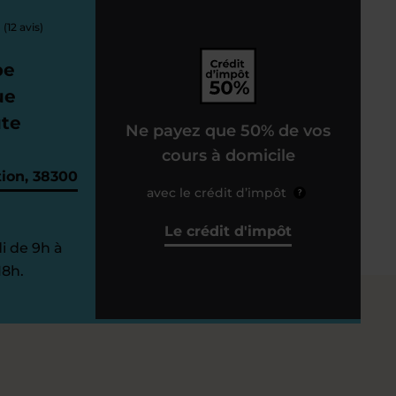
(12 avis)
pe
ue
ute
Ne payez que 50% de vos
cours à domicile
tion, 38300
avec le crédit d’impôt
?
Le crédit d'impôt
i de 9h à
18h.