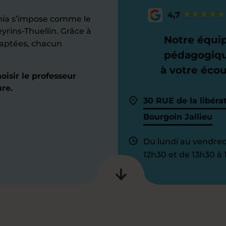
4,7
mia s’impose comme le
yrins-Thuellin. Grâce à
Notre équi
daptées, chacun
pédagogiq
à votre éco
isir le professeur
re.
30 RUE de la libéra
Bourgoin Jallieu
Du lundi au vendred
12h30 et de 13h30 à 