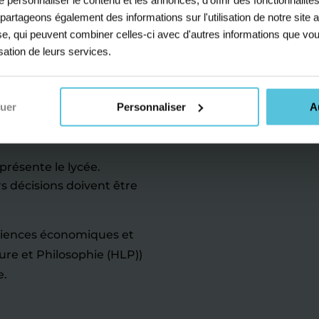
t cours
s partageons également des informations sur l'utilisation de notre sit
yse, qui peuvent combiner celles-ci avec d'autres informations que vou
venières
isation de leurs services.
u lycée
nuer
Personnaliser
A
nir de votre enfant.
résente le lycée.
s décisions doivent être
Sciences économiques et
ture et Philosophie (HLP))
e.