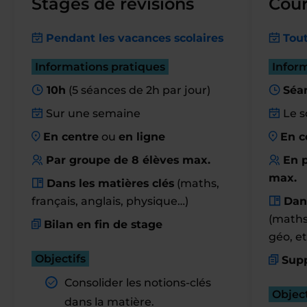
Stages de révisions
Cour
Pendant les vacances scolaires
Tout
Informations pratiques
Infor
10h
(5 séances de 2h par jour)
Séa
Sur une semaine
Le s
En centre
ou
en ligne
En c
Par groupe de 8 élèves max.
En p
max.
Dans les matières clés
(maths,
français, anglais, physique…)
Dan
(maths,
Bilan en fin de stage
géo, et
Objectifs
Supp
Consolider les notions-clés
Object
dans la matière.