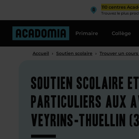
110 centres Aca
Trouvez le plus pro
Primaire
Collège
Accueil
›
Soutien scolaire
›
Trouver un cours
Soutien scolaire e
particuliers aux A
Veyrins-Thuellin (