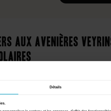
ers aux Avenières Veyrin
olaires
Détails
Collège
Primaire
ies.
personnaliser le contenu et les annonces, d'offrir des fonctionnalité