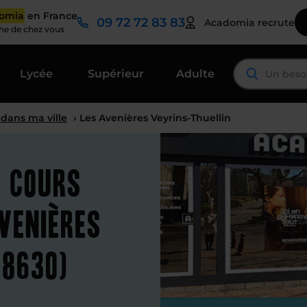
domia
en France
09 72 72 83 83
Acadomia recrute
che de chez vous
Lycée
Supérieur
Adulte
 dans ma ville
› Les Avenières Veyrins-Thuellin
t cours
venières
38630)