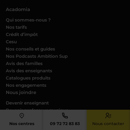
Acadomia
Qui sommes-nous ?
Nos tarifs
Crédit d’impôt
Cesu
Nos conseils et guides
Nos Podcasts Ambition Sup
Avis des familles
Avis des enseignants
Catalogues produits
Nos engagements
Nous joindre
Devenir enseignant
Devenir professeur musique
Trouver un cours dans ma ville
Nos centres
09 72 72 83 83
Nous contacter
Donner des cours dans votre ville