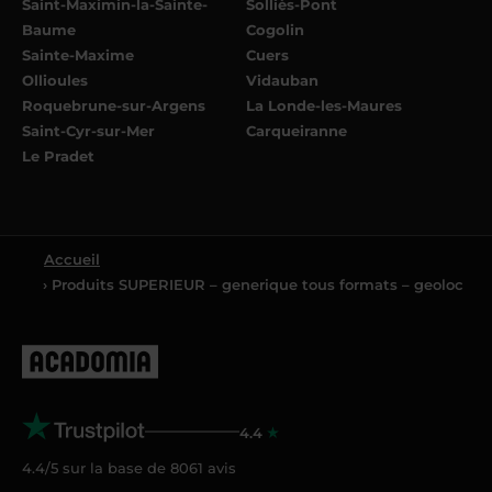
Saint-Maximin-la-Sainte-
Solliès-Pont
Baume
Cogolin
Sainte-Maxime
Cuers
Ollioules
Vidauban
Roquebrune-sur-Argens
La Londe-les-Maures
Saint-Cyr-sur-Mer
Carqueiranne
Le Pradet
Accueil
› Produits SUPERIEUR – generique tous formats – geoloc
4.4
4.4/5 sur la base de
8061
avis