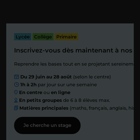
Vous fixez avec lui la date du premier
cours. Je vous recontacte à l’issue de
cette séance pour faire un premier
bilan et vérifier que tout s’est bien
passé.
Lycée
Collège
Primaire
Inscrivez-vous dès maintenant à nos st
Étape 4
Reprendre les bases tout en se projetant sereinement
Nous planifions
Du 29 juin au 28 août
(selon le centre)
1h à 2h
par jour sur une semaine
ensemble des
En centre
ou
en ligne
échanges réguliers
En petits groupes
de 6 à 8 élèves max.
Matières principales
(maths, français, anglais, hist
Afin de suivre le travail et les progrès
Je cherche un stage
réalisés, votre enseignant et moi-
même vous proposons des points et