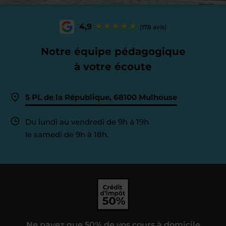
4,9
(178 avis)
Notre équipe pédagogique
à votre écoute
5 PL de la République, 68100 Mulhouse
Du lundi au vendredi de 9h à 19h
le samedi de 9h à 18h.
Ne payez que 50% de vos cours à domicile