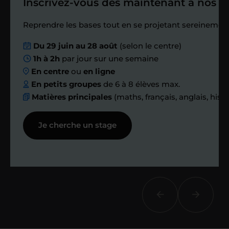
Inscrivez-vous dès maintenant à nos st
Étape 4
Reprendre les bases tout en se projetant sereinement
Nous planifions
Du 29 juin au 28 août
(selon le centre)
1h à 2h
par jour sur une semaine
ensemble des
En centre
ou
en ligne
échanges réguliers
En petits groupes
de 6 à 8 élèves max.
Matières principales
(maths, français, anglais, hist
Afin de suivre le travail et les progrès
Je cherche un stage
réalisés, votre enseignant et moi-
même vous proposons des points et
des bilans tout au long de votre
accompagnement.