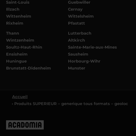
Saint-Louis
Guebwiller
Illzach
Cernay
Wittenheim
Wittelsheim
Rixheim
Pfastatt
Thann
Lutterbach
Wintzenheim
Altkirch
Soultz-Haut-Rhin
Sainte-Marie-aux-Mines
Ensisheim
Sausheim
Huningue
Horbourg-Wihr
Brunstatt-Didenheim
Munster
Accueil
› Produits SUPERIEUR – generique tous formats – geoloc