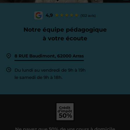
4,9
(102 avis)
Notre équipe pédagogique
à votre écoute
8 RUE Baudimont, 62000 Arras
Du lundi au vendredi de 9h à 19h
le samedi de 9h à 18h.
Ne payez que 50% de vos cours à domicile