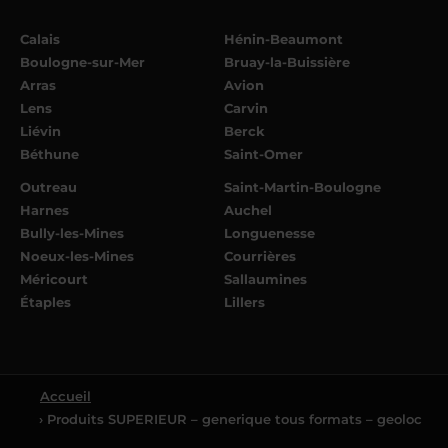
Calais
Hénin-Beaumont
Boulogne-sur-Mer
Bruay-la-Buissière
Arras
Avion
Lens
Carvin
Liévin
Berck
Béthune
Saint-Omer
Outreau
Saint-Martin-Boulogne
Harnes
Auchel
Bully-les-Mines
Longuenesse
Noeux-les-Mines
Courrières
Méricourt
Sallaumines
Étaples
Lillers
Accueil
› Produits SUPERIEUR – generique tous formats – geoloc