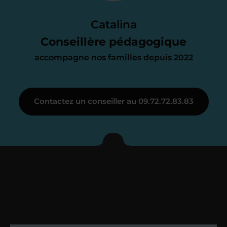
Le devis reçu vous convient ? C’est
parfait. À partir de maintenant nous
Catalina
nous occupons de tout.
Conseillère pédagogique
accompagne nos familles depuis 2022
Étape 3
Contactez un conseiller au 09.72.72.83.83
Je vous présente votre
enseignant sous 72
heures maximum
Vous fixez avec lui la date du premier
cours. Je vous recontacte à l’issue de
cette séance pour faire un premier