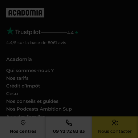
4.4
4.4/5 sur la base de
8061
avis
Acadomia
Qui sommes-nous ?
Nos tarifs
Crédit d’impôt
Cesu
Nos conseils et guides
Nos Podcasts Ambition Sup
Avis des familles
Avis des enseignants
Nos centres
09 72 72 83 83
Nous contacter
Catalogues produits