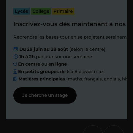
bilan et vérifier que tout s’est bien
passé.
Lycée
Collège
Primaire
Inscrivez-vous dès maintenant à nos st
Étape 4
Reprendre les bases tout en se projetant sereinement
Nous planifions
Du 29 juin au 28 août
(selon le centre)
1h à 2h
par jour sur une semaine
ensemble des
En centre
ou
en ligne
échanges réguliers
En petits groupes
de 6 à 8 élèves max.
Matières principales
(maths, français, anglais, hist
Afin de suivre le travail et les progrès
Je cherche un stage
réalisés, votre enseignant et moi-
même vous proposons des points et
des bilans tout au long de votre
accompagnement.