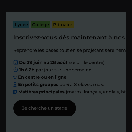
cette séance pour faire un premier
bilan et vérifier que tout s’est bien
passé.
Lycée
Collège
Primaire
Inscrivez-vous dès maintenant à nos st
Étape 4
Reprendre les bases tout en se projetant sereinement
Nous planifions
Du 29 juin au 28 août
(selon le centre)
1h à 2h
par jour sur une semaine
ensemble des
En centre
ou
en ligne
échanges réguliers
En petits groupes
de 6 à 8 élèves max.
Matières principales
(maths, français, anglais, hist
Afin de suivre le travail et les progrès
Je cherche un stage
réalisés, votre enseignant et moi-
même vous proposons des points et
des bilans tout au long de votre