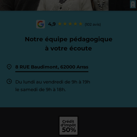
4,9
(102 avis)
Notre équipe pédagogique
à votre écoute
8 RUE Baudimont, 62000 Arras
Du lundi au vendredi de 9h à 19h
le samedi de 9h à 18h.