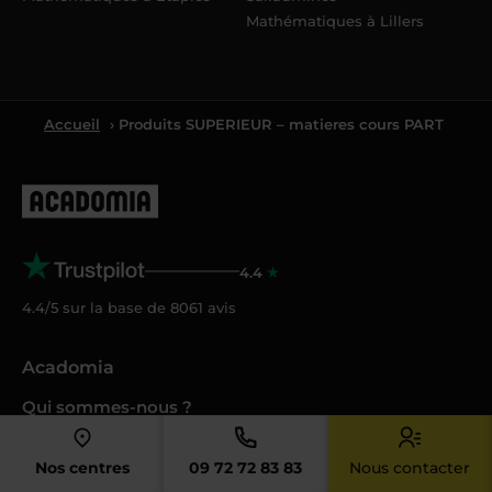
Mathématiques à Lillers
Accueil
› Produits SUPERIEUR – matieres cours PART
4.4
4.4/5 sur la base de
8061
avis
Acadomia
Qui sommes-nous ?
Nos tarifs
Crédit d’impôt
Nos centres
09 72 72 83 83
Nous contacter
Cesu