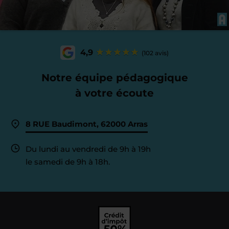
4,9
(102 avis)
Notre équipe pédagogique
à votre écoute
8 RUE Baudimont, 62000 Arras
Du lundi au vendredi de 9h à 19h
le samedi de 9h à 18h.