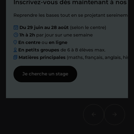
Inscrivez-vous dès maintenant à nos st
Étape 4
Reprendre les bases tout en se projetant sereinement
Nous planifions
Du 29 juin au 28 août
(selon le centre)
1h à 2h
par jour sur une semaine
ensemble des
En centre
ou
en ligne
échanges réguliers
En petits groupes
de 6 à 8 élèves max.
Matières principales
(maths, français, anglais, hist
Afin de suivre le travail et les progrès
Je cherche un stage
réalisés, votre enseignant et moi-
même vous proposons des points et
des bilans tout au long de votre
accompagnement.