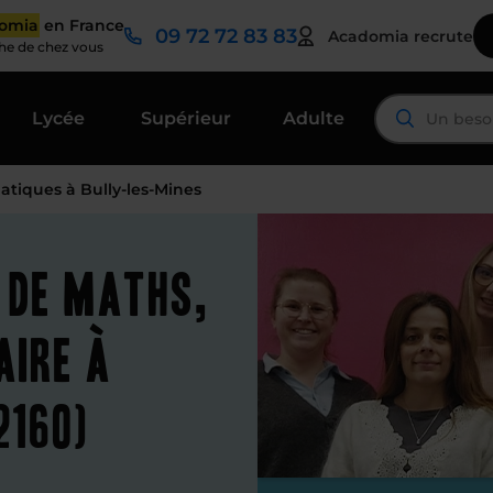
domia
en France
09 72 72 83 83
Acadomia recrute
che de chez vous
Lycée
Supérieur
Adulte
tiques à Bully-les-Mines
 de maths,
aire à
2160)