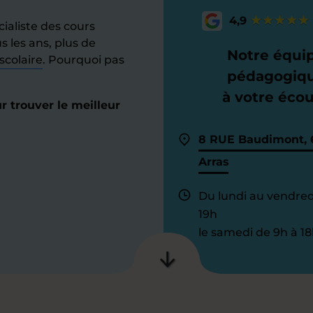
4,9
ialiste des cours
s les ans, plus de
Notre équi
scolaire
. Pourquoi pas
pédagogiq
à votre éco
 trouver le meilleur
8 RUE Baudimont, 
Arras
Du lundi au vendred
19h
le samedi de 9h à 18