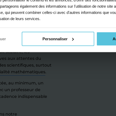
s partageons également des informations sur l'utilisation de notre sit
ptimisation ou un
yse, qui peuvent combiner celles-ci avec d'autres informations que vou
nts en mathématiques à
isation de leurs services.
esser l'ensemble de leurs
a matière et leurs
u terminale.
nuer
Personnaliser
A
ur
renforcer l'assimilation
 scalaire, les
èves aux attentes du
s scientifiques, surtout
cialité mathématiques
.
cée, au minimum, un
ec un professeur de
 cadence indispensable
ans notre