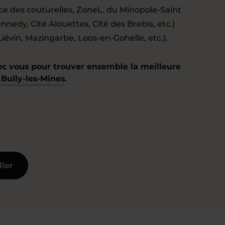
ence des couturelles, ZoneL. du Minopole-Saint
nedy, Cité Alouettes, Cité des Brebis, etc.)
Liévin, Mazingarbe, Loos-en-Gohelle, etc.).
ec vous pour trouver ensemble la meilleure
 Bully-les-Mines
.
ller