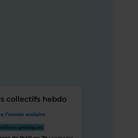
s collectifs hebdo
e l’année scolaire
mations pratiques
nces de 1h40 ou 2h
/ semaine