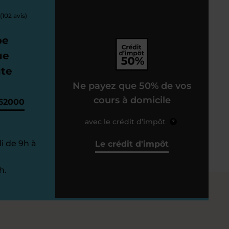
(102 avis)
pe
ue
ute
Ne payez que 50% de vos
cours à domicile
62000
avec le crédit d’impôt
?
i de 9h à
Le crédit d'impôt
h.