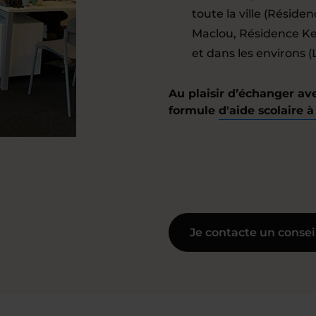
toute la ville (Résid
Maclou, Résidence Ken
et dans les environs (
Au plaisir d’échanger av
formule
d'aide scolaire à
Je contacte un consei