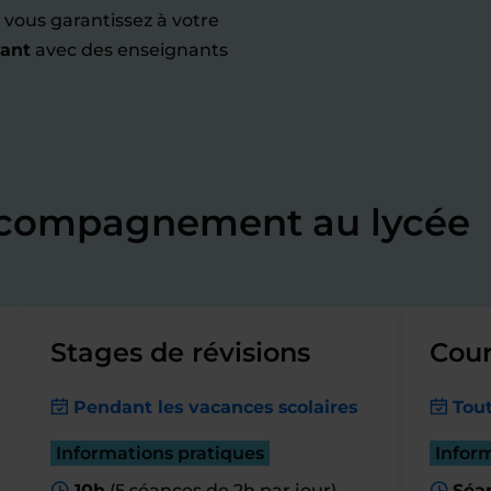
 vous garantissez à votre
vant
avec des enseignants
accompagnement au lycée
Stages de révisions
Cour
Pendant les vacances scolaires
Tout
Informations pratiques
Infor
10h
(5 séances de 2h par jour)
Séa