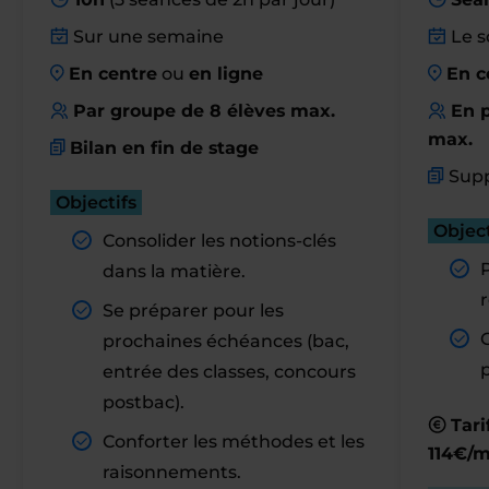
Sur une semaine
Le s
En centre
ou
en ligne
En c
Par groupe de 8 élèves max.
En p
max.
Bilan en fin de stage
Supp
Objectifs
Object
Consolider les notions-clés
dans la matière.
r
Se préparer pour les
prochaines échéances (bac,
entrée des classes, concours
postbac).
Tari
Conforter les méthodes et les
114€/m
raisonnements.