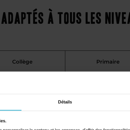
adaptés à tous les niv
Collège
Primaire
e maths à
ur les
Détails
ies.
personnaliser le contenu et les annonces, d'offrir des fonctionnalité