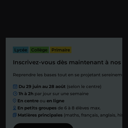
Vous fixez avec lui la date du premier
cours. Je vous recontacte à l’issue de
cette séance pour faire un premier
bilan et vérifier que tout s’est bien
passé.
Lycée
Collège
Primaire
Inscrivez-vous dès maintenant à nos st
Étape 4
Reprendre les bases tout en se projetant sereinement
Nous planifions
Du 29 juin au 28 août
(selon le centre)
1h à 2h
par jour sur une semaine
ensemble des
En centre
ou
en ligne
échanges réguliers
En petits groupes
de 6 à 8 élèves max.
Matières principales
(maths, français, anglais, hist
Afin de suivre le travail et les progrès