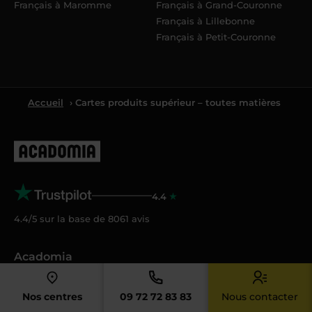
Français à Maromme
Français à Grand-Couronne
Français à Lillebonne
Français à Petit-Couronne
Accueil
› Cartes produits supérieur – toutes matières
4.4
4.4/5 sur la base de
8061
avis
Acadomia
Qui sommes-nous ?
Nos centres
09 72 72 83 83
Nous contacter
Nos tarifs