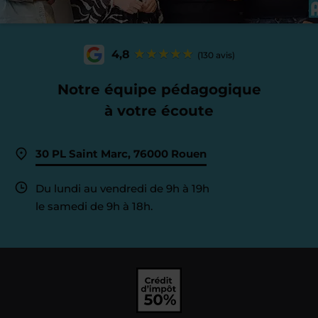
4,8
(130 avis)
Notre équipe pédagogique
à votre écoute
30 PL Saint Marc, 76000 Rouen
Du lundi au vendredi de 9h à 19h
le samedi de 9h à 18h.