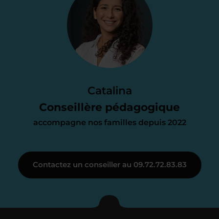
Je vous envoie une
proposition
d’accompagnement
Le devis reçu vous convient ? C’est
parfait. À partir de maintenant nous
Catalina
nous occupons de tout.
Conseillère pédagogique
accompagne nos familles depuis 2022
Étape 3
Contactez un conseiller au 09.72.72.83.83
Je vous présente votre
enseignant sous 72
heures maximum