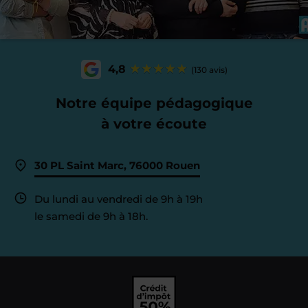
4,8
(130 avis)
Notre équipe pédagogique
à votre écoute
30 PL Saint Marc, 76000 Rouen
Du lundi au vendredi de 9h à 19h
le samedi de 9h à 18h.