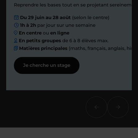
Reprendre les bases tout en se projetant sereinement
Nous planifions
Du 29 juin au 28 août
(selon le centre)
1h à 2h
par jour sur une semaine
ensemble des
En centre
ou
en ligne
échanges réguliers
En petits groupes
de 6 à 8 élèves max.
Matières principales
(maths, français, anglais, hist
Afin de suivre le travail et les progrès
Je cherche un stage
réalisés, votre enseignant et moi-
même vous proposons des points et
des bilans tout au long de votre
accompagnement.