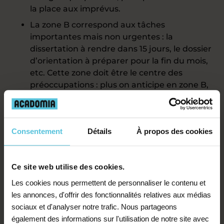
la place aux imprévus.
La zone B correspond aux tâches
importantes mais non urgentes : la
dissertation à rendre dans 15 jours, le dossier
d’orientation à préparer pour la fin du mois,
etc. Cette zone doit être le centre des
préoccupations : plus on anticipe en zone B,
moins on agit dans l’urgence.
La zone C concerne les tâches à accomplir
rapidement mais dont l’importance n’est pas
Consentement
Détails
À propos des cookies
vitale. Ce sont en général celles dont votre
enfant aimerait se passer : ranger sa
chambre, par exemple… Bonne nouvelle ! Il
Ce site web utilise des cookies.
peut combiner une tâche A ou B avec une
Les cookies nous permettent de personnaliser le contenu et
tâche C : par exemple, écouter un cours
les annonces, d'offrir des fonctionnalités relatives aux médias
audio d’anglais en faisant le ménage.
sociaux et d'analyser notre trafic. Nous partageons
La zone D contient tout ce qui peut être
également des informations sur l'utilisation de notre site avec