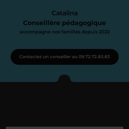
Le devis reçu vous convient ? C’est
parfait. À partir de maintenant nous
Catalina
nous occupons de tout.
Conseillère pédagogique
accompagne nos familles depuis 2022
Étape 3
Contactez un conseiller au 09.72.72.83.83
Je vous présente votre
enseignant sous 72
heures maximum
Vous fixez avec lui la date du premier
cours. Je vous recontacte à l’issue de
cette séance pour faire un premier