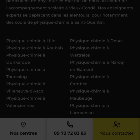
particuliers de physique-chimie fait de nous un leader de
l’accompagnement scolaire à Vieux-Condé. Nos enseignants
experts se déplacent dans les alentours, pour notamment
des
cours de physique-chimie à Saint-Quentin
.
Physique-chimie à Lille
Physique-chimie à Douai
Physique-chimie à Roubaix
Physique-chimie à
Physique-chimie à
Wattrelos
Dunkerque
Physique-chimie à Marcq-
Physique-chimie à
en-Baroeul
Tourcoing
Physique-chimie à
Physique-chimie à
Cambrai
Villeneuve-d'Ascq
Physique-chimie à
Physique-chimie à
Maubeuge
Valenciennes
Physique-chimie à
Lambersart
Physique-chimie à
Physique-chimie à Croix
Armentières
Physique-chimie à Grande-
Nos centres
09 72 72 83 83
Nous contacter
Physique-chimie à
Synthe