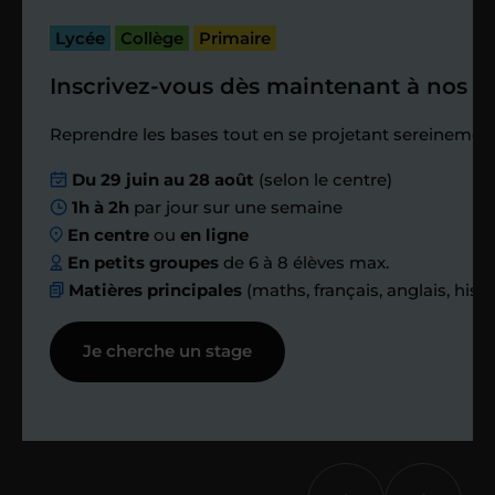
bilan et vérifier que tout s’est bien
passé.
Lycée
Collège
Primaire
Inscrivez-vous dès maintenant à nos st
Étape 4
Reprendre les bases tout en se projetant sereinement
Nous planifions
Du 29 juin au 28 août
(selon le centre)
1h à 2h
par jour sur une semaine
ensemble des
En centre
ou
en ligne
échanges réguliers
En petits groupes
de 6 à 8 élèves max.
Matières principales
(maths, français, anglais, hist
Afin de suivre le travail et les progrès
Je cherche un stage
réalisés, votre enseignant et moi-
même vous proposons des points et
des bilans tout au long de votre
accompagnement.