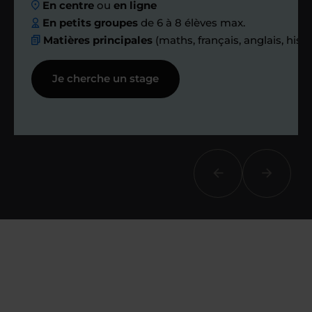
En centre
ou
en ligne
échanges réguliers
En petits groupes
de 6 à 8 élèves max.
Matières principales
(maths, français, anglais, hist
Afin de suivre le travail et les progrès
Je cherche un stage
réalisés, votre enseignant et moi-
même vous proposons des points et
des bilans tout au long de votre
accompagnement.