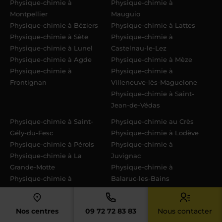
Physique-chimie à
Physique-chimie à
Montpellier
Mauguio
Physique-chimie à Béziers
Physique-chimie à Lattes
Physique-chimie à Sète
Physique-chimie à
Physique-chimie à Lunel
Castelnau-le-Lez
Physique-chimie à Agde
Physique-chimie à Mèze
Physique-chimie à
Physique-chimie à
Frontignan
Villeneuve-lès-Maguelone
Physique-chimie à Saint-
Jean-de-Védas
Physique-chimie à Saint-
Physique-chimie au Crès
Gély-du-Fesc
Physique-chimie à Lodève
Physique-chimie à Pérols
Physique-chimie à
Physique-chimie à La
Juvignac
Grande-Motte
Physique-chimie à
Physique-chimie à
Balaruc-les-Bains
Pézenas
Physique-chimie à
Physique-chimie à
Bédarieux
Nos centres
09 72 72 83 83
Nous contacter
Marseillan
Physique-chimie à