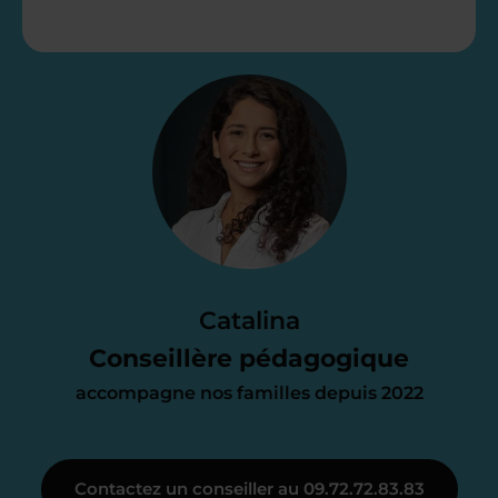
Étape 2
Je vous envoie une
proposition
d’accompagnement
Le devis reçu vous convient ? C’est
parfait. À partir de maintenant nous
Catalina
nous occupons de tout.
Conseillère pédagogique
accompagne nos familles depuis 2022
Étape 3
Contactez un conseiller au 09.72.72.83.83