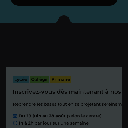
Je vous présente votre
enseignant sous 72
heures maximum
Vous fixez avec lui la date du premier
cours. Je vous recontacte à l’issue de
cette séance pour faire un premier
bilan et vérifier que tout s’est bien
passé.
Lycée
Collège
Primaire
Inscrivez-vous dès maintenant à nos st
Étape 4
Reprendre les bases tout en se projetant sereinement
Nous planifions
Du 29 juin au 28 août
(selon le centre)
1h à 2h
par jour sur une semaine
ensemble des