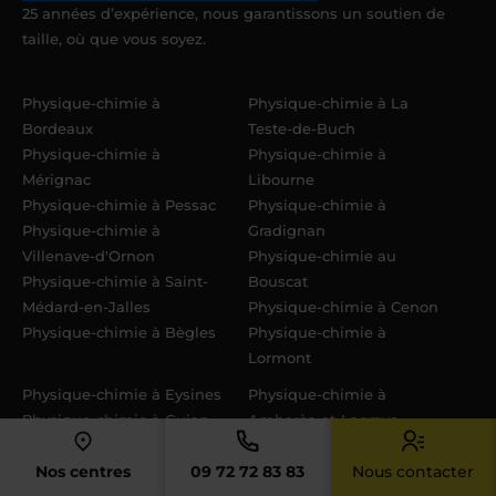
25 années d’expérience, nous garantissons un soutien de
taille, où que vous soyez.
Physique-chimie à
Physique-chimie à La
Bordeaux
Teste-de-Buch
Physique-chimie à
Physique-chimie à
Mérignac
Libourne
Physique-chimie à Pessac
Physique-chimie à
Physique-chimie à
Gradignan
Villenave-d'Ornon
Physique-chimie au
Physique-chimie à Saint-
Bouscat
Médard-en-Jalles
Physique-chimie à Cenon
Physique-chimie à Bègles
Physique-chimie à
Lormont
Physique-chimie à Eysines
Physique-chimie à
Physique-chimie à Gujan-
Ambarès-et-Lagrave
Mestras
Physique-chimie à
Physique-chimie à Cestas
Arcachon
Nos centres
09 72 72 83 83
Nous contacter
Physique-chimie à Floirac
Physique-chimie à