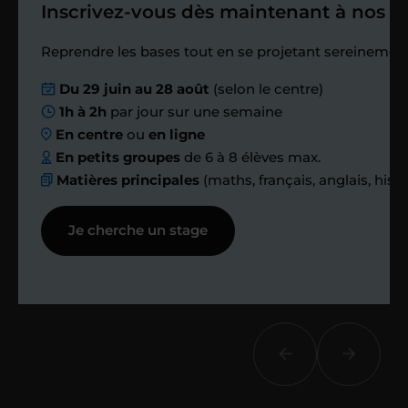
Inscrivez-vous dès maintenant à nos st
Étape 4
Reprendre les bases tout en se projetant sereinement
Nous planifions
Du 29 juin au 28 août
(selon le centre)
1h à 2h
par jour sur une semaine
ensemble des
En centre
ou
en ligne
échanges réguliers
En petits groupes
de 6 à 8 élèves max.
Matières principales
(maths, français, anglais, hist
Afin de suivre le travail et les progrès
Je cherche un stage
réalisés, votre enseignant et moi-
même vous proposons des points et
des bilans tout au long de votre
accompagnement.