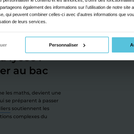
s partageons également des informations sur l'utilisation de notre sit
Collège
yse, qui peuvent combiner celles-ci avec d'autres informations que vou
isation de leurs services.
es de
nuer
Personnaliser
A
 lycée :
ler au bac
me les maths, devient une
qui se préparent à passer
liers
soutiennent les
otions complexes du