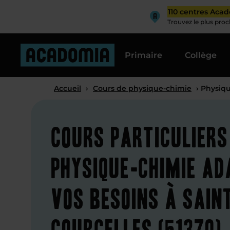
110 centres Aca
Trouvez le plus pro
Primaire
Collège
Accueil
›
Cours de physique-chimie
› Physiqu
Cours particuliers
physique-chimie ad
vos besoins à Sain
Courcelles (51370)