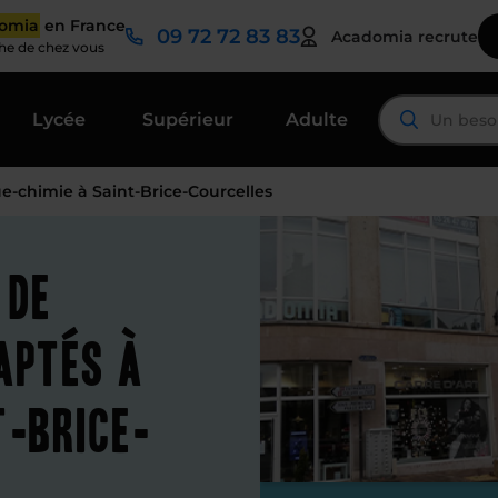
domia
en France
09 72 72 83 83
Acadomia recrute
che de chez vous
Lycée
Supérieur
Adulte
e-chimie à Saint-Brice-Courcelles
 de
aptés à
t-Brice-