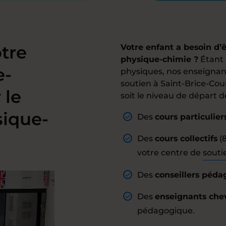
tre
Votre enfant a besoin d
physique-chimie ?
Étant 
e-
physiques, nos enseignant
soutien à Saint-Brice-Co
 le
soit le niveau de départ de
sique-
Des
cours particulier
Des
cours collectifs
(8
votre centre de
souti
Des
conseillers péd
Des
enseignants che
pédagogique.