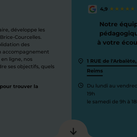
4,9
Notre équi
ire, développe les
pédagogiq
rice-Courcelles.
à votre éco
lidation des
d’un accompagnement
 en ligne, nos
1 RUE de l'Arbalète,
dre ses objectifs, quels
Reims
Du lundi au vendred
pour trouver la
19h
le samedi de 9h à 18