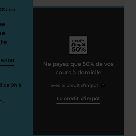
(205 avis)
pe
ue
ute
 51100
Ne payez que 50% de vos
cours à domicile
i de 9h à
avec le crédit d’impôt
?
Le crédit d'impôt
h.