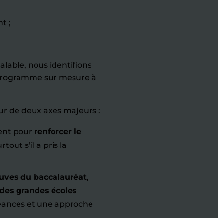
t ;
alable, nous identifions
n programme sur mesure à
r de deux axes majeurs :
ment pour
renforcer le
rtout s’il a pris la
uves du baccalauréat
,
 des grandes écoles
éances et une approche