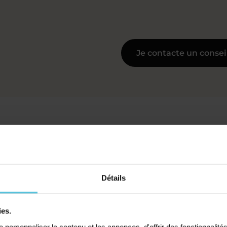
Je contacte un consei
 à Saint-Brice-Courcelle
e
Détails
ies.
personnaliser le contenu et les annonces, d'offrir des fonctionnalité