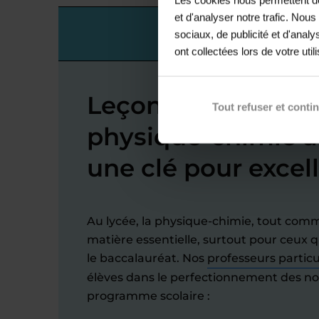
et d'analyser notre trafic. Nou
Lycée
sociaux, de publicité et d'anal
ont collectées lors de votre util
Leçons individuell
Tout refuser et conti
physique-chimie au
une clé pour excel
Au lycée, la physique-chimie, tout com
matière essentielle, surtout pour ceux 
le baccalauréat. Nos
professeurs particu
élèves dans le perfectionnement des n
programme scolaire :