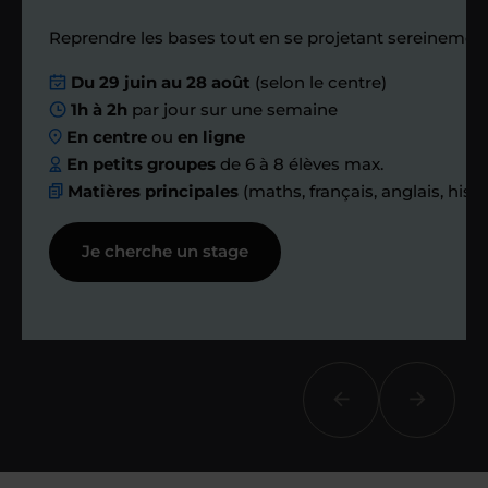
Étape 4
Reprendre les bases tout en se projetant sereinement
Nous planifions
Du 29 juin au 28 août
(selon le centre)
1h à 2h
par jour sur une semaine
ensemble des
En centre
ou
en ligne
échanges réguliers
En petits groupes
de 6 à 8 élèves max.
Matières principales
(maths, français, anglais, hist
Afin de suivre le travail et les progrès
Je cherche un stage
réalisés, votre enseignant et moi-
même vous proposons des points et
des bilans tout au long de votre
accompagnement.