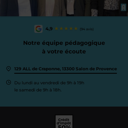
4,9
(94 avis)
Notre équipe pédagogique
à votre écoute
129 ALL de Craponne, 13300 Salon de Provence
Du lundi au vendredi de 9h à 19h
le samedi de 9h à 18h.