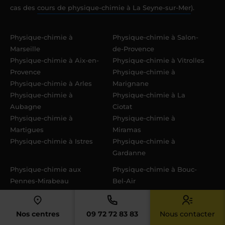
cas des
cours de physique-chimie à La Seyne-sur-Mer
).
Physique-chimie à
Physique-chimie à Salon-
Marseille
de-Provence
Physique-chimie à Aix-en-
Physique-chimie à Vitrolles
Provence
Physique-chimie à
Physique-chimie à Arles
Marignane
Physique-chimie à
Physique-chimie à La
Aubagne
Ciotat
Physique-chimie à
Physique-chimie à
Martigues
Miramas
Physique-chimie à Istres
Physique-chimie à
Gardanne
Physique-chimie aux
Physique-chimie à Bouc-
Pennes-Mirabeau
Bel-Air
Physique-chimie à Allauch
Physique-chimie à
Physique-chimie à Port-de-
Tarascon
Nos centres
09 72 72 83 83
Nous contacter
Bouc
Physique-chimie à Auriol