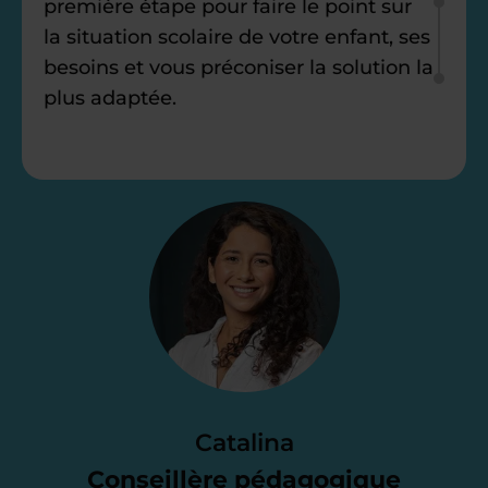
première étape pour faire le point sur
la situation scolaire de votre enfant, ses
besoins et vous préconiser la solution la
plus adaptée.
Étape 2
Je vous envoie une
proposition
d’accompagnement
Le devis reçu vous convient ? C’est
parfait. À partir de maintenant nous
Catalina
nous occupons de tout.
Conseillère pédagogique