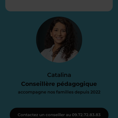
Étape 2
Je vous envoie une
proposition
d’accompagnement
Le devis reçu vous convient ? C’est
parfait. À partir de maintenant nous
Catalina
nous occupons de tout.
Conseillère pédagogique
accompagne nos familles depuis 2022
Étape 3
Contactez un conseiller au 09.72.72.83.83