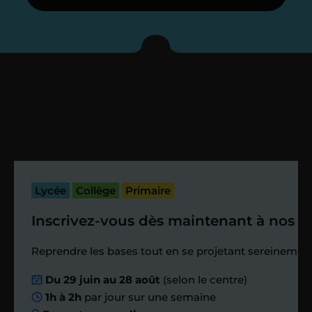
Je vous présente votre
enseignant sous 72
heures maximum
Vous fixez avec lui la date du premier
cours. Je vous recontacte à l’issue de
cette séance pour faire un premier
bilan et vérifier que tout s’est bien
passé.
Lycée
Collège
Primaire
Inscrivez-vous dès maintenant à nos st
Étape 4
Reprendre les bases tout en se projetant sereinement
Nous planifions
Du 29 juin au 28 août
(selon le centre)
1h à 2h
par jour sur une semaine
ensemble des