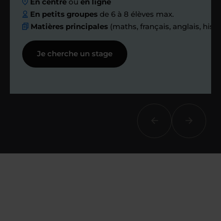
En centre
ou
en ligne
échanges réguliers
En petits groupes
de 6 à 8 élèves max.
Matières principales
(maths, français, anglais, hist
Afin de suivre le travail et les progrès
Je cherche un stage
réalisés, votre enseignant et moi-
même vous proposons des points et
des bilans tout au long de votre
accompagnement.