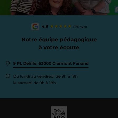
4,9
(176 avis)
Notre équipe pédagogique
à votre écoute
9 PL Delille, 63000 Clermont Ferrand
Du lundi au vendredi de 9h à 19h
le samedi de 9h à 18h.