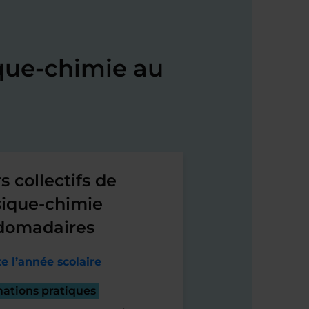
que-chimie au
s collectifs de
ique-chimie
domadaires
e l’année scolaire
mations pratiques