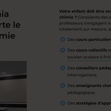
mia
Votre enfant doit être e
chimie ?
Conscients des e
te le
professeurs s’engagent à 
totalement sur mesure, que
imie
Des
cours particulier
Des
cours collectifs
e
soutien scolaire à Pr
Des
conseillers péd
interrogations.
Des
enseignants che
pédagogique.
Des
stratégies d’app