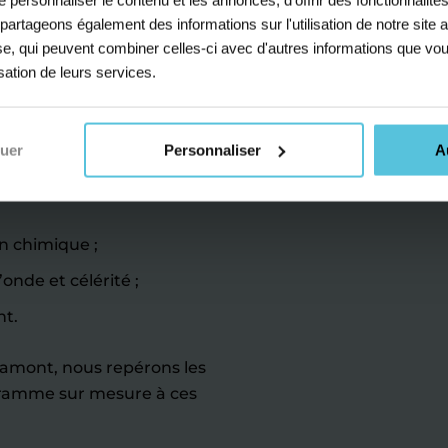
arer
s partageons également des informations sur l'utilisation de notre sit
 le bac
yse, qui peuvent combiner celles-ci avec d'autres informations que vou
isation de leurs services.
me les maths, devient une
t le baccalauréat. Nos
nuer
Personnaliser
A
es dans le renforcement
n chimique ;
onde et célérité ;
nt.
n amont, nous repérons les
ogramme sur mesure à ces