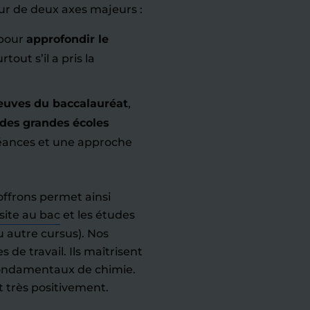
r de deux axes majeurs :
 pour
approfondir le
rtout s’il a pris la
euves du baccalauréat
,
 des grandes écoles
éances et une approche
offrons permet ainsi
site au bac
et les études
u autre cursus). Nos
de travail. Ils maîtrisent
fondamentaux de chimie.
 très positivement.