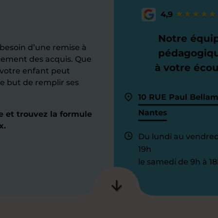
4,9
Notre équi
 besoin d’une remise à
pédagogiq
rcement des acquis. Que
à votre éco
, votre enfant peut
e but de remplir ses
10 RUE Paul Bella
Nantes
 et trouvez la formule
x.
Du lundi au vendred
19h
le samedi de 9h à 18