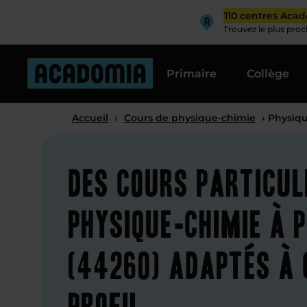
110 centres Aca
Trouvez le plus pro
Primaire
Collège
Accueil
›
Cours de physique-chimie
› Physiq
Des cours particul
physique-chimie à 
(44260) adaptés à
profil