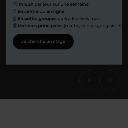
Nous planifions
1h à 2h
par jour sur une semaine
En centre
ou
en ligne
ensemble des
En petits groupes
de 6 à 8 élèves max.
Matières principales
(maths, français, anglais, hist
échanges réguliers
Je cherche un stage
Afin de suivre le travail et les progrès
réalisés, votre enseignant et moi-
même vous proposons des points et
des bilans tout au long de votre
accompagnement.