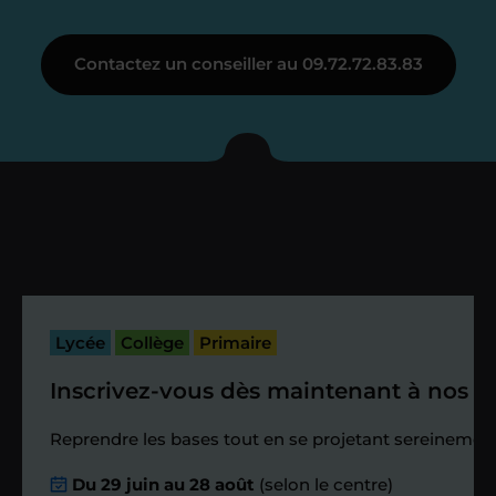
Étape 3
Contactez un conseiller au 09.72.72.83.83
Je vous présente votre
enseignant sous 72
heures maximum
Vous fixez avec lui la date du premier
cours. Je vous recontacte à l’issue de
cette séance pour faire un premier
Lycée
Collège
Primaire
bilan et vérifier que tout s’est bien
passé.
Inscrivez-vous dès maintenant à nos st
Étape 4
Reprendre les bases tout en se projetant sereinement
Du 29 juin au 28 août
(selon le centre)