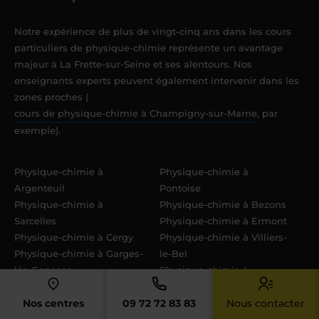
Notre expérience de plus de vingt-cinq ans dans les cours
particuliers de physique-chimie représente un avantage
majeur à La Frette-sur-Seine et ses alentours. Nos
enseignants experts peuvent également intervenir dans les
zones proches (
cours de physique-chimie à Champigny-sur-Marne
, par
exemple).
Physique-chimie à
Physique-chimie à
Argenteuil
Pontoise
Physique-chimie à
Physique-chimie à Bezons
Sarcelles
Physique-chimie à Ermont
Physique-chimie à Cergy
Physique-chimie à Villiers-
Physique-chimie à Garges-
le-Bel
lès-Gonesse
Physique-chimie à
Physique-chimie à
Gonesse
Franconville
Physique-chimie à Taverny
Nos centres
09 72 72 83 83
Nous contacter
Physique-chimie à