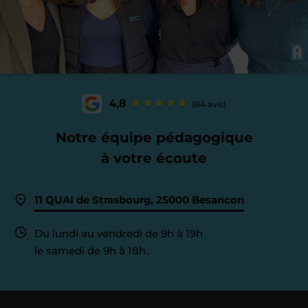
4,8
(84 avis)
Notre équipe pédagogique
à votre écoute
11 QUAI de Strasbourg, 25000 Besancon
Du lundi au vendredi de 9h à 19h
le samedi de 9h à 18h.