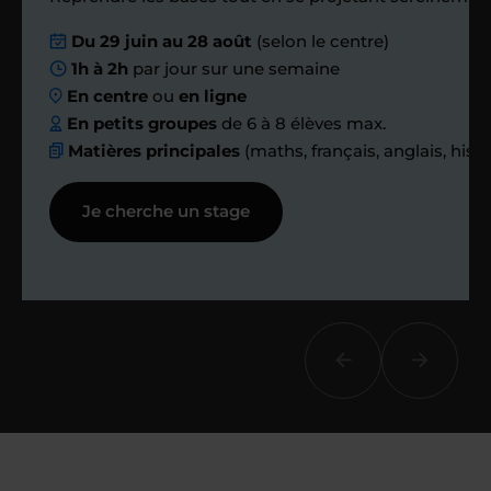
Nous planifions
Du 29 juin au 28 août
(selon le centre)
1h à 2h
par jour sur une semaine
ensemble des
En centre
ou
en ligne
échanges réguliers
En petits groupes
de 6 à 8 élèves max.
Matières principales
(maths, français, anglais, hist
Afin de suivre le travail et les progrès
Je cherche un stage
réalisés, votre enseignant et moi-
même vous proposons des points et
des bilans tout au long de votre
accompagnement.