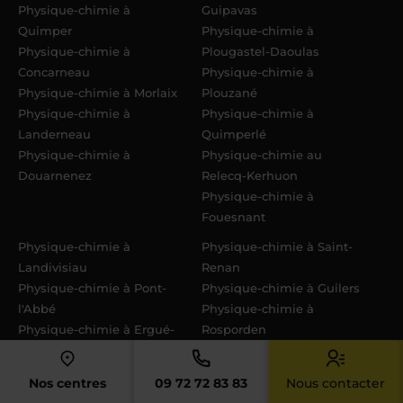
Physique-chimie à
Guipavas
Quimper
Physique-chimie à
Physique-chimie à
Plougastel-Daoulas
Concarneau
Physique-chimie à
Physique-chimie à Morlaix
Plouzané
Physique-chimie à
Physique-chimie à
Landerneau
Quimperlé
Physique-chimie à
Physique-chimie au
Douarnenez
Relecq-Kerhuon
Physique-chimie à
Fouesnant
Physique-chimie à
Physique-chimie à Saint-
Landivisiau
Renan
Physique-chimie à Pont-
Physique-chimie à Guilers
l'Abbé
Physique-chimie à
Physique-chimie à Ergué-
Rosporden
Gabéric
Physique-chimie à Moëlan-
Physique-chimie à
sur-Mer
Nos centres
09 72 72 83 83
Nous contacter
Plabennec
Physique-chimie à Saint-