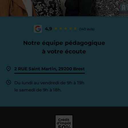
4,9
(140 avis)
Notre équipe pédagogique
à votre écoute
2 RUE Saint Martin, 29200 Brest
Du lundi au vendredi de 9h à 19h
le samedi de 9h à 18h.