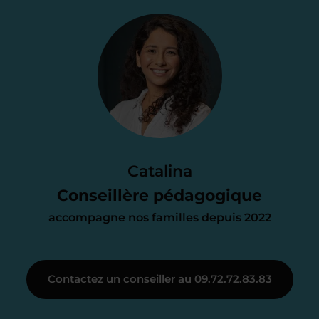
Étape 2
Je vous envoie une
proposition
d’accompagnement
Le devis reçu vous convient ? C’est
parfait. À partir de maintenant nous
Catalina
nous occupons de tout.
Conseillère pédagogique
accompagne nos familles depuis 2022
Étape 3
Contactez un conseiller au 09.72.72.83.83
Je vous présente votre