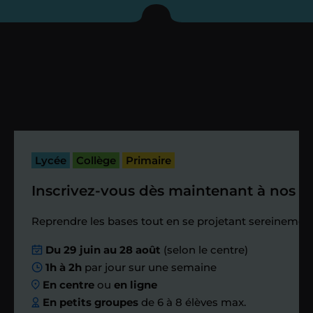
enseignant sous 72
heures maximum
Vous fixez avec lui la date du premier
cours. Je vous recontacte à l’issue de
cette séance pour faire un premier
bilan et vérifier que tout s’est bien
passé.
Lycée
Collège
Primaire
Inscrivez-vous dès maintenant à nos st
Étape 4
Reprendre les bases tout en se projetant sereinement
Nous planifions
Du 29 juin au 28 août
(selon le centre)
1h à 2h
par jour sur une semaine
ensemble des
En centre
ou
en ligne
échanges réguliers
En petits groupes
de 6 à 8 élèves max.