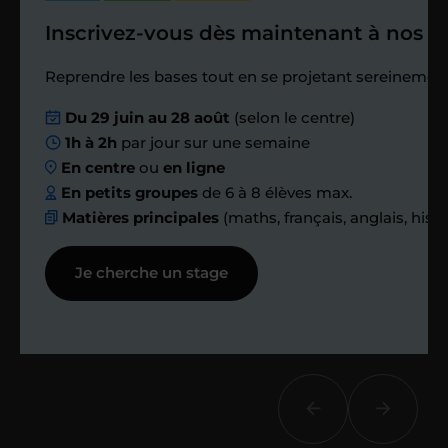
Inscrivez-vous dès maintenant à nos st
Étape 4
Reprendre les bases tout en se projetant sereinement
Nous planifions
Du 29 juin au 28 août
(selon le centre)
1h à 2h
par jour sur une semaine
ensemble des
En centre
ou
en ligne
échanges réguliers
En petits groupes
de 6 à 8 élèves max.
Matières principales
(maths, français, anglais, hist
Afin de suivre le travail et les progrès
Je cherche un stage
réalisés, votre enseignant et moi-
même vous proposons des points et
des bilans tout au long de votre
accompagnement.