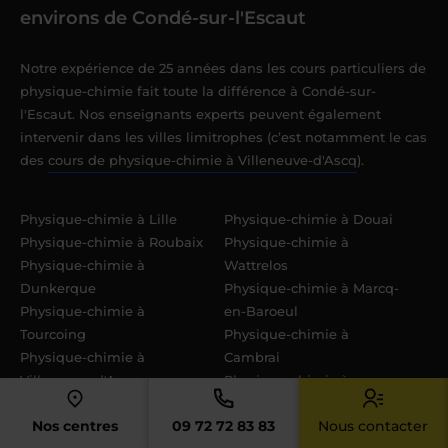
environs de Condé-sur-l'Escaut
Notre expérience de 25 années dans les cours particuliers de
physique-chimie fait toute la différence à Condé-sur-
l'Escaut. Nos enseignants experts peuvent également
intervenir dans les villes limitrophes (c’est notamment le cas
des
cours de physique-chimie à Villeneuve-d'Ascq
).
Physique-chimie à Lille
Physique-chimie à Douai
Physique-chimie à Roubaix
Physique-chimie à
Physique-chimie à
Wattrelos
Dunkerque
Physique-chimie à Marcq-
Physique-chimie à
en-Baroeul
Tourcoing
Physique-chimie à
Physique-chimie à
Cambrai
Villeneuve-d'Ascq
Physique-chimie à
Physique-chimie à
Maubeuge
Nos centres
09 72 72 83 83
Nous contacter
Valenciennes
Physique-chimie à