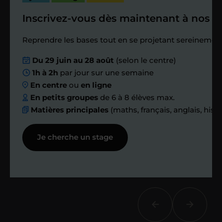
Inscrivez-vous dès maintenant à nos st
Étape 4
Reprendre les bases tout en se projetant sereinement
Nous planifions
Du 29 juin au 28 août
(selon le centre)
1h à 2h
par jour sur une semaine
ensemble des
En centre
ou
en ligne
échanges réguliers
En petits groupes
de 6 à 8 élèves max.
Matières principales
(maths, français, anglais, hist
Afin de suivre le travail et les progrès
Je cherche un stage
réalisés, votre enseignant et moi-
même vous proposons des points et
des bilans tout au long de votre
accompagnement.