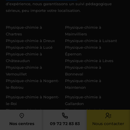
d’expérience, nous garantissons un suivi pédagogique
sérieux, peu importe votre localisation.
Physique-chimie à
Physique-chimie à
Chartres
Mainvilliers
Physique-chimie à Dreux
Physique-chimie à Luisant
Physique-chimie à Lucé
Physique-chimie à
Physique-chimie à
Épernon
Châteaudun
Physique-chimie à Lèves
Physique-chimie à
Physique-chimie à
Vernouillet
Bonneval
Physique-chimie à Nogent-
Physique-chimie à
le-Rotrou
Maintenon
Physique-chimie à Nogent-
Physique-chimie à
le-Roi
Gallardon
Physique-chimie à
Physique-chimie à La
Auneau-Bleury-Saint-
Loupe
Nos centres
09 72 72 83 83
Nous contacter
Symphorien
Physique-chimie à Illiers-