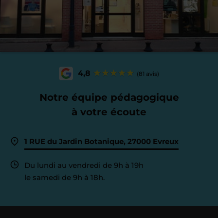
4,8
(81 avis)
Notre équipe pédagogique
à votre écoute
1 RUE du Jardin Botanique, 27000 Evreux
Du lundi au vendredi de 9h à 19h
le samedi de 9h à 18h.