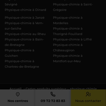
Sévigné
Physique-chimie à Saint-
Physique-chimie à Dinard
Grégoire
Physique-chimie à Janzé
Physique-chimie à
Physique-chimie à Vern-
Mordelles
sur-Seiche
Physique-chimie à
Physique-chimie au Rheu
Thorigné-Fouillard
Physique-chimie à Bain-
Physique-chimie à Liffré
de-Bretagne
Physique-chimie à
Physique-chimie à
Châteaugiron
Guichen
Physique-chimie à
Physique-chimie à
Montfort-sur-Meu
Chartres-de-Bretagne
Accueil
› Cartes produits supérieur – physique chimie
Nos centres
09 72 72 83 83
Nous contacter