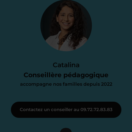
Je vous envoie une
proposition
d’accompagnement
Le devis reçu vous convient ? C’est
parfait. À partir de maintenant nous
Catalina
nous occupons de tout.
Conseillère pédagogique
accompagne nos familles depuis 2022
Étape 3
Contactez un conseiller au 09.72.72.83.83
Je vous présente votre
enseignant sous 72