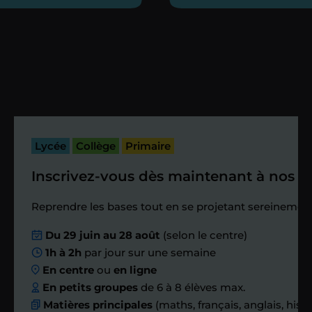
heures maximum
Vous fixez avec lui la date du premier
cours. Je vous recontacte à l’issue de
cette séance pour faire un premier
bilan et vérifier que tout s’est bien
passé.
Lycée
Collège
Primaire
Inscrivez-vous dès maintenant à nos st
Étape 4
Reprendre les bases tout en se projetant sereinement
Nous planifions
Du 29 juin au 28 août
(selon le centre)
1h à 2h
par jour sur une semaine
ensemble des
En centre
ou
en ligne
échanges réguliers
En petits groupes
de 6 à 8 élèves max.
Matières principales
(maths, français, anglais, hist