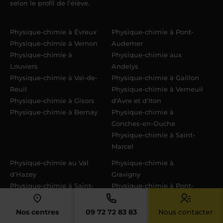
selon le profil de l’élève.
Physique-chimie à Évreux
Physique-chimie à Pont-
Physique-chimie à Vernon
Audemer
Physique-chimie à
Physique-chimie aux
Louviers
Andelys
Physique-chimie à Val-de-
Physique-chimie à Gaillon
Reuil
Physique-chimie à Verneuil
Physique-chimie à Gisors
d'Avre et d'Iton
Physique-chimie à Bernay
Physique-chimie à
Conches-en-Ouche
Physique-chimie à Saint-
Marcel
Physique-chimie au Val
Physique-chimie à
d'Hazey
Gravigny
Physique-chimie à Saint-
Physique-chimie à Pont-
Sébastien-de-Morsent
de-l'Arche
Physique-chimie à Pacy-
Physique-chimie à
Nos centres
09 72 72 83 83
Nous contacter
sur-Eure
Étrépagny