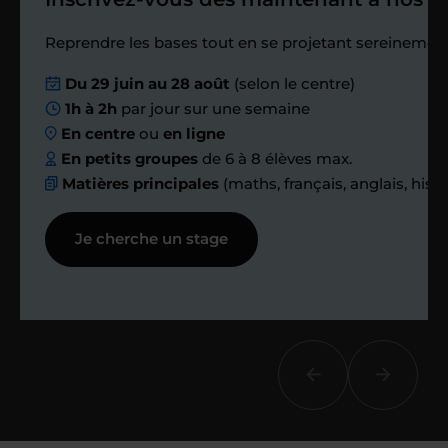
Étape 4
Reprendre les bases tout en se projetant sereinement
Nous planifions
Du 29 juin au 28 août
(selon le centre)
1h à 2h
par jour sur une semaine
ensemble des
En centre
ou
en ligne
échanges réguliers
En petits groupes
de 6 à 8 élèves max.
Matières principales
(maths, français, anglais, hist
Afin de suivre le travail et les progrès
Je cherche un stage
réalisés, votre enseignant et moi-
même vous proposons des points et
des bilans tout au long de votre
accompagnement.