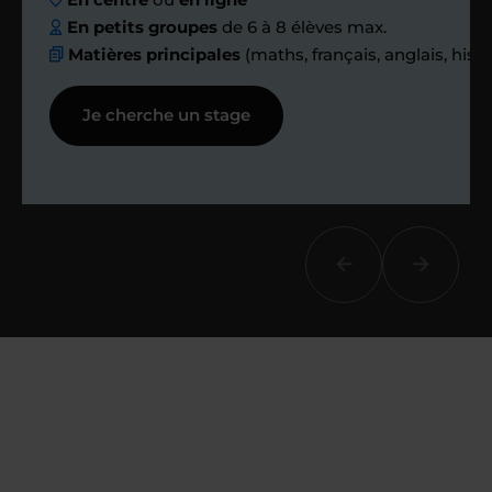
échanges réguliers
En petits groupes
de 6 à 8 élèves max.
Matières principales
(maths, français, anglais, hist
Afin de suivre le travail et les progrès
Je cherche un stage
réalisés, votre enseignant et moi-
même vous proposons des points et
des bilans tout au long de votre
accompagnement.