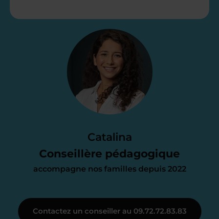
Étape 2
Je vous envoie une
proposition
d’accompagnement
Le devis reçu vous convient ? C’est
parfait. À partir de maintenant nous
Catalina
nous occupons de tout.
Conseillère pédagogique
accompagne nos familles depuis 2022
Étape 3
Contactez un conseiller au 09.72.72.83.83