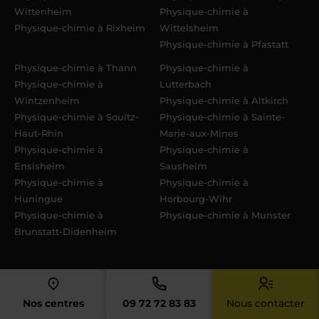
Wittenheim
Physique-chimie à
Physique-chimie à Rixheim
Wittelsheim
Physique-chimie à Pfastatt
Physique-chimie à Thann
Physique-chimie à
Physique-chimie à
Lutterbach
Wintzenheim
Physique-chimie à Altkirch
Physique-chimie à Soultz-
Physique-chimie à Sainte-
Haut-Rhin
Marie-aux-Mines
Physique-chimie à
Physique-chimie à
Ensisheim
Sausheim
Physique-chimie à
Physique-chimie à
Huningue
Horbourg-Wihr
Physique-chimie à
Physique-chimie à Munster
Brunstatt-Didenheim
Accueil
› Cartes produits supérieur – physique chimie
Nos centres
09 72 72 83 83
Nous contacter