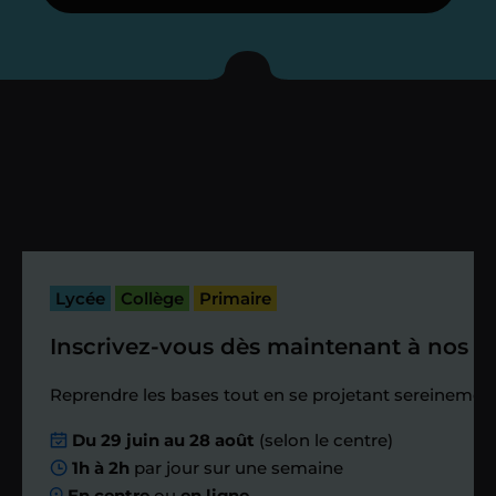
Je vous présente votre
enseignant sous 72
heures maximum
Vous fixez avec lui la date du premier
cours. Je vous recontacte à l’issue de
cette séance pour faire un premier
bilan et vérifier que tout s’est bien
passé.
Lycée
Collège
Primaire
Inscrivez-vous dès maintenant à nos st
Étape 4
Reprendre les bases tout en se projetant sereinement
Nous planifions
Du 29 juin au 28 août
(selon le centre)
1h à 2h
par jour sur une semaine
ensemble des
En centre
ou
en ligne