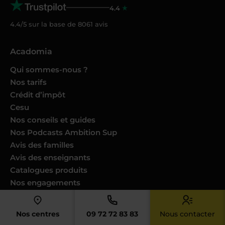
4.4
4.4/5 sur la base de
8061
avis
Acadomia
Qui sommes-nous ?
Nos tarifs
Crédit d’impôt
Cesu
Nos conseils et guides
Nos Podcasts Ambition Sup
Avis des familles
Avis des enseignants
Catalogues produits
Nos engagements
Nous joindre
Devenir enseignant
Nos centres
09 72 72 83 83
Nous contacter