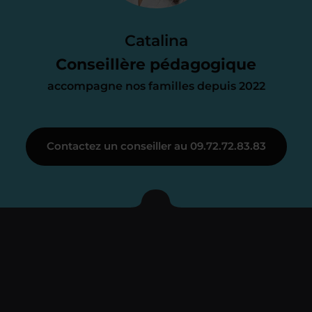
Le devis reçu vous convient ? C’est
parfait. À partir de maintenant nous
Catalina
nous occupons de tout.
Conseillère pédagogique
accompagne nos familles depuis 2022
Étape 3
Contactez un conseiller au 09.72.72.83.83
Je vous présente votre
enseignant sous 72
heures maximum
Vous fixez avec lui la date du premier
cours. Je vous recontacte à l’issue de
cette séance pour faire un premier