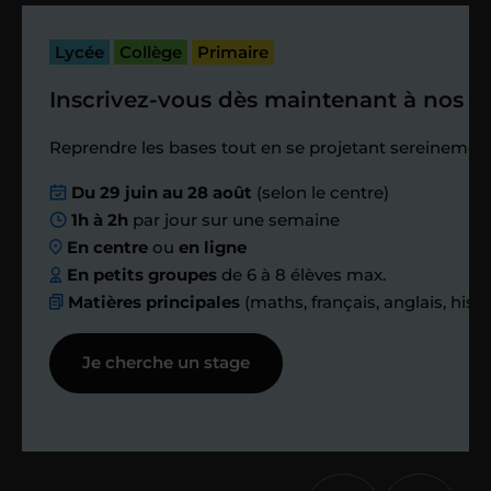
bilan et vérifier que tout s’est bien
passé.
Lycée
Collège
Primaire
Inscrivez-vous dès maintenant à nos st
Étape 4
Reprendre les bases tout en se projetant sereinement
Nous planifions
Du 29 juin au 28 août
(selon le centre)
1h à 2h
par jour sur une semaine
ensemble des
En centre
ou
en ligne
échanges réguliers
En petits groupes
de 6 à 8 élèves max.
Matières principales
(maths, français, anglais, hist
Afin de suivre le travail et les progrès
Je cherche un stage
réalisés, votre enseignant et moi-
même vous proposons des points et
des bilans tout au long de votre
accompagnement.