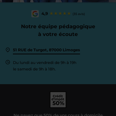
4,9
(35 avis)
Notre équipe pédagogique
à votre écoute
51 RUE de Turgot, 87000 Limoges
Du lundi au vendredi de 9h à 19h
le samedi de 9h à 18h.
Ne payez que 50% de vos cours à domicile