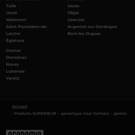
Tulle
Ussac
Ussel
Objat
Malemort
Uzerche
Saint-Pantaléon-de-
Argentat-sur-Dordogne
Larche
Bort-les-Orgues
Égletons
Cosnac
Donzenac
Naves
Lubersac
Varetz
Accueil
› Produits SUPERIEUR – generique tous formats – geoloc