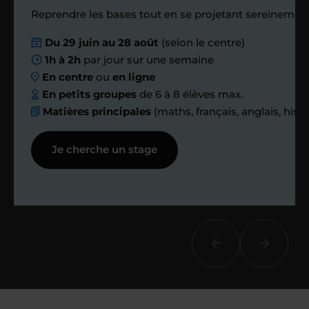
Reprendre les bases tout en se projetant sereinement
Nous planifions
Du 29 juin au 28 août
(selon le centre)
1h à 2h
par jour sur une semaine
ensemble des
En centre
ou
en ligne
échanges réguliers
En petits groupes
de 6 à 8 élèves max.
Matières principales
(maths, français, anglais, hist
Afin de suivre le travail et les progrès
Je cherche un stage
réalisés, votre enseignant et moi-
même vous proposons des points et
des bilans tout au long de votre
accompagnement.