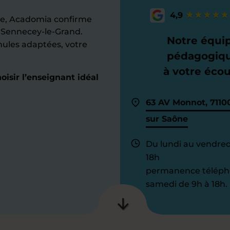
4,9
e, Acadomia confirme
 Sennecey-le-Grand.
Notre équi
mules adaptées, votre
pédagogiq
à votre éco
isir l’enseignant idéal
63 AV Monnot, 7110
sur Saône
Du lundi au vendred
18h
permanence téléph
samedi de 9h à 18h.