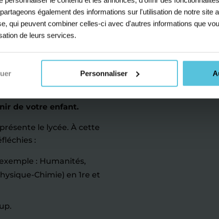
s partageons également des informations sur l'utilisation de notre sit
t cours
yse, qui peuvent combiner celles-ci avec d'autres informations que vou
isation de leurs services.
necey-le-
nuer
Personnaliser
A
nir de votre enfant.
résente le lycée. À cette
fléchies :
r exemple : Humanités,
Physique-Chimie) en 1re et
up.