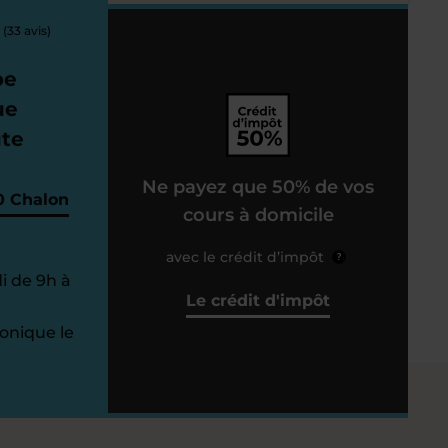
(33 avis)
pe
ue
ute
Ne payez que 50% de vos
0 Chalon
cours à domicile
avec le crédit d’impôt
?
i de 9h à
Le crédit d'impôt
onique le