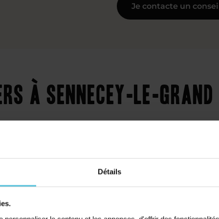
Je contacte un consei
ers à Sennecey-le-Grand
Détails
Collège
Primaire
ies.
personnaliser le contenu et les annonces, d'offrir des fonctionnalité