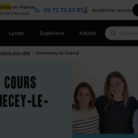
domia
en France
09 72 72 83 83
Acadomia recrute
che de chez vous
Lycée
Supérieur
Adulte
 dans ma ville
› Sennecey-le-Grand
t cours
necey-le-