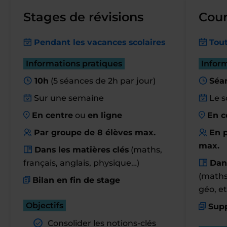
Stages de révisions
Cour
Pendant les vacances scolaires
Tout
Informations pratiques
Infor
10h
(5 séances de 2h par jour)
Séa
Sur une semaine
Le s
En centre
ou
en ligne
En c
Par groupe de 8 élèves max.
En p
max.
Dans les matières clés
(maths,
français, anglais, physique…)
Dan
(maths,
Bilan en fin de stage
géo, et
Objectifs
Supp
Consolider les notions-clés