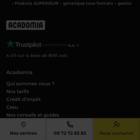
› Produits SUPERIEUR – generique tous formats – geoloc
4.4
4.4/5 sur la base de
8061
avis
Acadomia
Qui sommes-nous ?
Nos tarifs
Crédit d’impôt
Cesu
Nos conseils et guides
Nos Podcasts Ambition Sup
Avis des familles
Nos centres
09 72 72 83 83
Nous contacter
Avis des enseignants