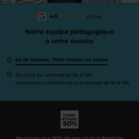
4,9
(33 avis)
Notre équipe pédagogique
à votre écoute
63 AV Monnot, 71100 Chalon sur Saône
Du lundi au vendredi de 9h à 18h
permanence téléphonique le samedi de 9h à 18h.
Ne payez que 50% de vos cours à domicile