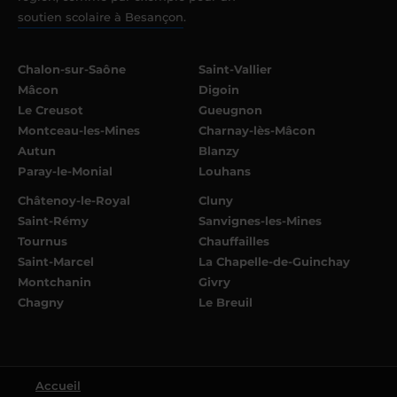
soutien scolaire à Besançon
.
Chalon-sur-Saône
Saint-Vallier
Mâcon
Digoin
Le Creusot
Gueugnon
Montceau-les-Mines
Charnay-lès-Mâcon
Autun
Blanzy
Paray-le-Monial
Louhans
Châtenoy-le-Royal
Cluny
Saint-Rémy
Sanvignes-les-Mines
Tournus
Chauffailles
Saint-Marcel
La Chapelle-de-Guinchay
Montchanin
Givry
Chagny
Le Breuil
Accueil