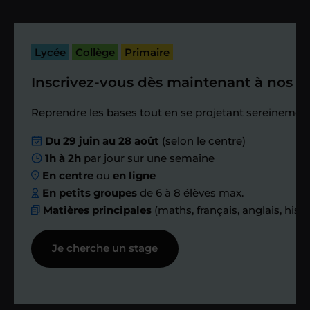
cette séance pour faire un premier
bilan et vérifier que tout s’est bien
passé.
Lycée
Collège
Primaire
Inscrivez-vous dès maintenant à nos st
Étape 4
Reprendre les bases tout en se projetant sereinement
Nous planifions
Du 29 juin au 28 août
(selon le centre)
1h à 2h
par jour sur une semaine
ensemble des
En centre
ou
en ligne
échanges réguliers
En petits groupes
de 6 à 8 élèves max.
Matières principales
(maths, français, anglais, hist
Afin de suivre le travail et les progrès
Je cherche un stage
réalisés, votre enseignant et moi-
même vous proposons des points et
des bilans tout au long de votre