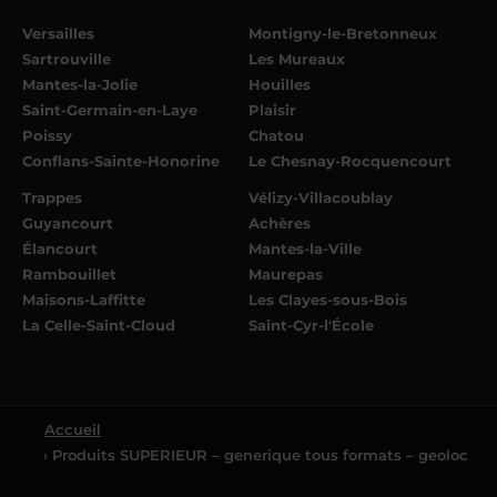
Versailles
Montigny-le-Bretonneux
Sartrouville
Les Mureaux
Mantes-la-Jolie
Houilles
Saint-Germain-en-Laye
Plaisir
Poissy
Chatou
Conflans-Sainte-Honorine
Le Chesnay-Rocquencourt
Trappes
Vélizy-Villacoublay
Guyancourt
Achères
Élancourt
Mantes-la-Ville
Rambouillet
Maurepas
Maisons-Laffitte
Les Clayes-sous-Bois
La Celle-Saint-Cloud
Saint-Cyr-l'École
Accueil
› Produits SUPERIEUR – generique tous formats – geoloc