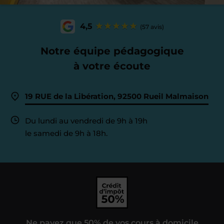
4,5
(57 avis)
Notre équipe pédagogique
à votre écoute
19 RUE de la Libération, 92500 Rueil Malmaison
Du lundi au vendredi de 9h à 19h
le samedi de 9h à 18h.
Ne payez que 50% de vos cours à domicile