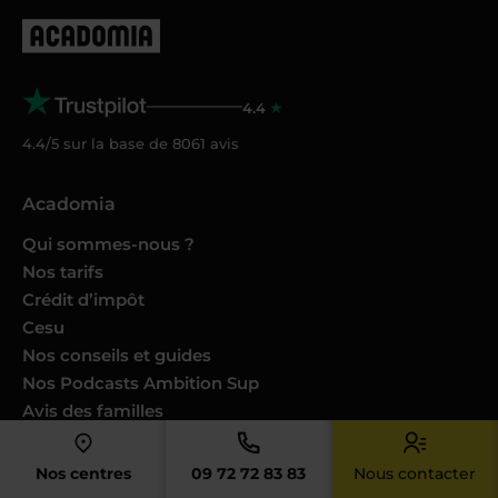
4.4
4.4/5 sur la base de
8061
avis
Acadomia
Qui sommes-nous ?
Nos tarifs
Crédit d’impôt
Cesu
Nos conseils et guides
Nos Podcasts Ambition Sup
Avis des familles
Avis des enseignants
Catalogues produits
Nos centres
09 72 72 83 83
Nous contacter
Nos engagements