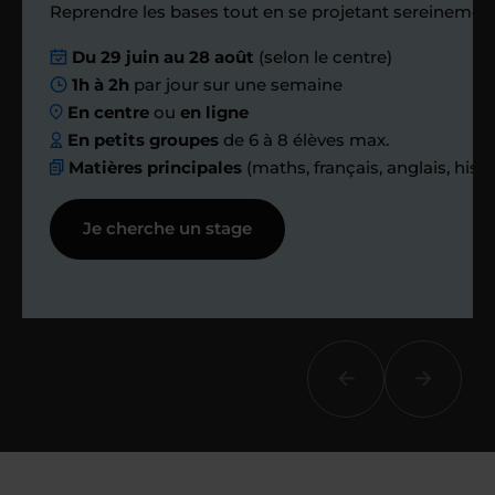
Étape 4
Reprendre les bases tout en se projetant sereinement
Du 29 juin au 28 août
(selon le centre)
Nous planifions
1h à 2h
par jour sur une semaine
En centre
ou
en ligne
ensemble des
En petits groupes
de 6 à 8 élèves max.
Matières principales
(maths, français, anglais, hist
échanges réguliers
Je cherche un stage
Afin de suivre le travail et les progrès
réalisés, votre enseignant et moi-
même vous proposons des points et
des bilans tout au long de votre
accompagnement.