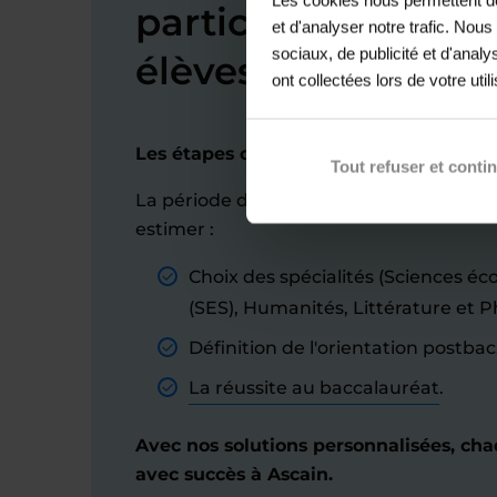
particuliers à Asca
et d'analyser notre trafic. Nou
sociaux, de publicité et d'anal
élèves de lycée
ont collectées lors de votre util
Les étapes clés pour réussir ses années
Tout refuser et conti
La période du lycée implique des enjeu
estimer :
Choix des spécialités (Sciences é
(SES), Humanités, Littérature et P
Définition de l'orientation postbac
La réussite au baccalauréat
.
Avec nos solutions personnalisées, cha
avec succès à Ascain.