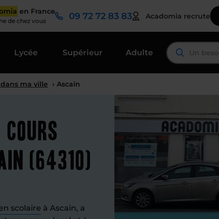
domia
en France
09 72 72 83 83
Acadomia recrute
che de chez vous
Lycée
Supérieur
Adulte
 dans ma ville
› Ascain
t cours
ain (64310)
en scolaire
à Ascain, a