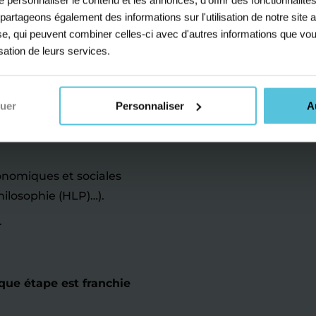
in pour les
s partageons également des informations sur l'utilisation de notre sit
yse, qui peuvent combiner celles-ci avec d'autres informations que vou
isation de leurs services.
 lycée à Ascain.
nuer
Personnaliser
A
x majeurs à ne pas sous-
conomiques et sociales
hilosophie (HLP)…).
.
que étape est franchie