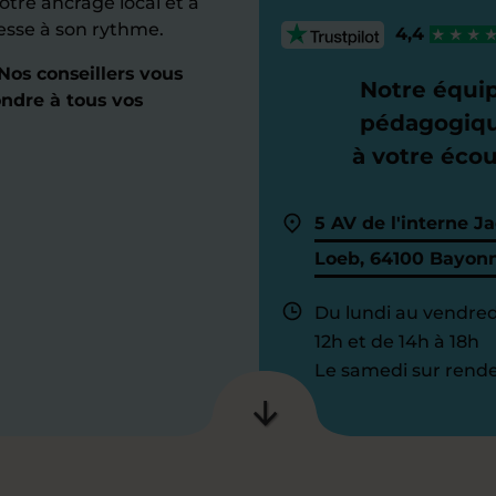
otre ancrage local et à
resse à son rythme.
4,4
os conseillers vous
Notre équi
ndre à tous vos
pédagogiq
à votre éco
5 AV de l'interne J
Loeb, 64100 Bayon
Du lundi au vendred
12h et de 14h à 18h
Le samedi sur rende