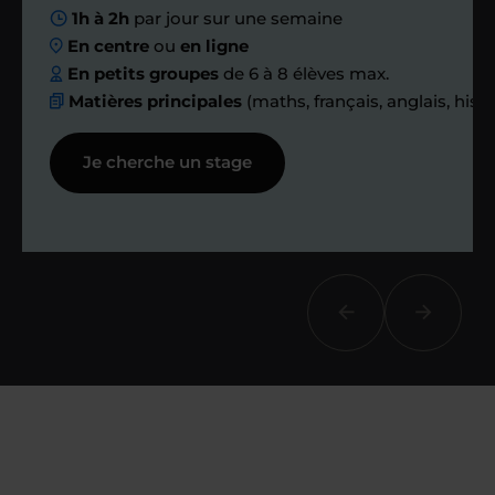
1h à 2h
par jour sur une semaine
ensemble des
En centre
ou
en ligne
échanges réguliers
En petits groupes
de 6 à 8 élèves max.
Matières principales
(maths, français, anglais, hist
Afin de suivre le travail et les progrès
Je cherche un stage
réalisés, votre enseignant et moi-
même vous proposons des points et
des bilans tout au long de votre
accompagnement.