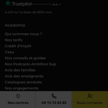
4.4
4.4/5 sur la base de
8061
avis
Acadomia
Qui sommes-nous ?
Nos tarifs
Crédit d’impôt
Cesu
Nos conseils et guides
Nos Podcasts Ambition Sup
Avis des familles
Avis des enseignants
Catalogues produits
Nos engagements
Nous joindre
Devenir enseignant
Nos centres
09 72 72 83 83
Nous contacter