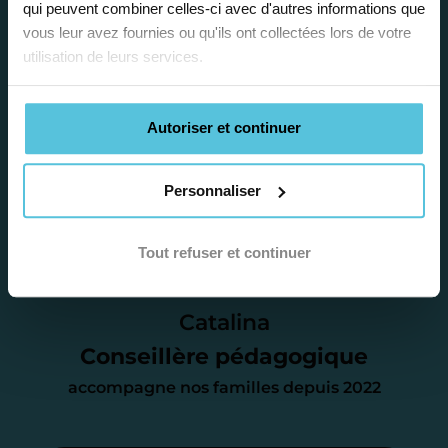
plus adaptée.
qui peuvent combiner celles-ci avec d'autres informations que
vous leur avez fournies ou qu'ils ont collectées lors de votre
utilisation de leurs services.
Étape 2
Autoriser et continuer
Je vous envoie une
proposition
Personnaliser
d’accompagnement
Tout refuser et continuer
Le devis reçu vous convient ? C’est
parfait. À partir de maintenant nous
Catalina
nous occupons de tout.
Conseillère pédagogique
accompagne nos familles depuis 2022
Étape 3