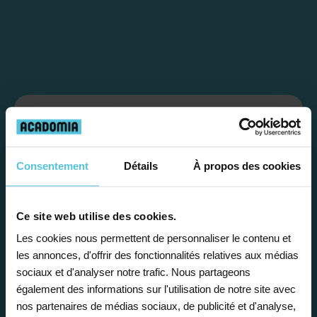
Étape 1
Je vous propose un
Consentement
Détails
À propos des cookies
bilan personnalisé
Ce site web utilise des cookies.
Les cookies nous permettent de personnaliser le contenu et
Gratuite et sans engagement, une
les annonces, d'offrir des fonctionnalités relatives aux médias
première étape pour faire le point sur
sociaux et d'analyser notre trafic. Nous partageons
la situation scolaire de votre enfant, ses
également des informations sur l'utilisation de notre site avec
besoins et vous préconiser la solution la
nos partenaires de médias sociaux, de publicité et d'analyse,