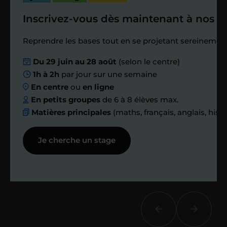
Inscrivez-vous dès maintenant à nos st
Étape 4
Reprendre les bases tout en se projetant sereinement
Nous planifions
Du 29 juin au 28 août
(selon le centre)
1h à 2h
par jour sur une semaine
ensemble des
En centre
ou
en ligne
échanges réguliers
En petits groupes
de 6 à 8 élèves max.
Matières principales
(maths, français, anglais, hist
Afin de suivre le travail et les progrès
Je cherche un stage
réalisés, votre enseignant et moi-
même vous proposons des points et
des bilans tout au long de votre
accompagnement.