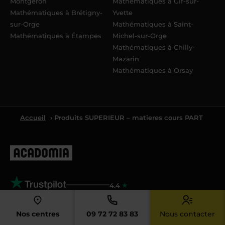
Montgeron
Mathématiques à Gif-sur-
Mathématiques à Brétigny-
Yvette
sur-Orge
Mathématiques à Saint-
Mathématiques à Étampes
Michel-sur-Orge
Mathématiques à Chilly-
Mazarin
Mathématiques à Orsay
Accueil
› Produits SUPERIEUR – matieres cours PART
4.4
4.4/5 sur la base de
8061
avis
Nos centres
09 72 72 83 83
Nous contacter