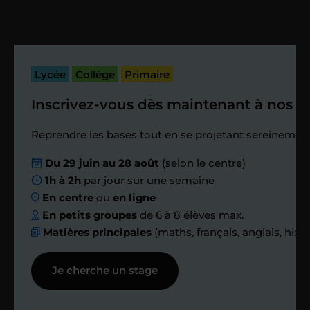
cours. Je vous recontacte à l’issue de
cette séance pour faire un premier
bilan et vérifier que tout s’est bien
passé.
Lycée
Collège
Primaire
Inscrivez-vous dès maintenant à nos st
Étape 4
Reprendre les bases tout en se projetant sereinement
Nous planifions
Du 29 juin au 28 août
(selon le centre)
1h à 2h
par jour sur une semaine
ensemble des
En centre
ou
en ligne
échanges réguliers
En petits groupes
de 6 à 8 élèves max.
Matières principales
(maths, français, anglais, hist
Afin de suivre le travail et les progrès
Je cherche un stage
réalisés, votre enseignant et moi-
même vous proposons des points et