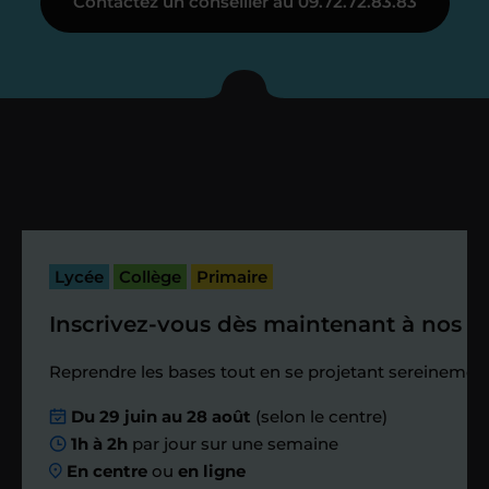
Contactez un conseiller au 09.72.72.83.83
Je vous présente votre
enseignant sous 72
heures maximum
Vous fixez avec lui la date du premier
cours. Je vous recontacte à l’issue de
cette séance pour faire un premier
Lycée
Collège
Primaire
bilan et vérifier que tout s’est bien
passé.
Inscrivez-vous dès maintenant à nos st
Étape 4
Reprendre les bases tout en se projetant sereinement
Du 29 juin au 28 août
(selon le centre)
Nous planifions
1h à 2h
par jour sur une semaine
En centre
ou
en ligne