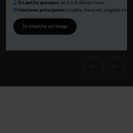
ensemble des
En petits groupes
de 6 à 8 élèves max.
Matières principales
(maths, français, anglais, hist
échanges réguliers
Je cherche un stage
Afin de suivre le travail et les progrès
réalisés, votre enseignant et moi-
même vous proposons des points et
des bilans tout au long de votre
accompagnement.