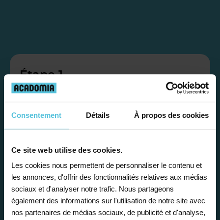
Étape 1
Je vous propose un
Consentement
Détails
À propos des cookies
bilan personnalisé
Ce site web utilise des cookies.
Gratuite et sans engagement, une
Les cookies nous permettent de personnaliser le contenu et
première étape pour faire le point sur
les annonces, d'offrir des fonctionnalités relatives aux médias
la situation scolaire de votre enfant, ses
sociaux et d'analyser notre trafic. Nous partageons
besoins et vous préconiser la solution la
également des informations sur l'utilisation de notre site avec
plus adaptée.
nos partenaires de médias sociaux, de publicité et d'analyse,