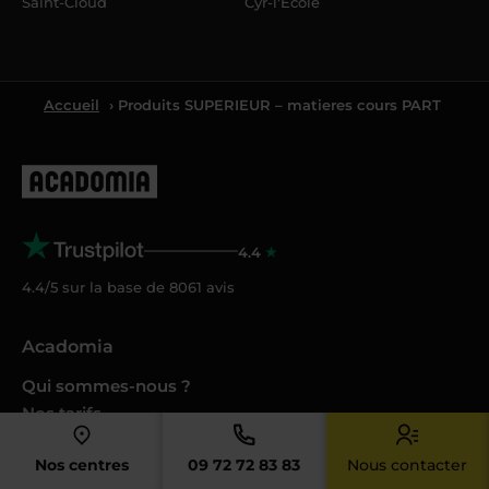
Saint-Cloud
Cyr-l'École
Accueil
› Produits SUPERIEUR – matieres cours PART
4.4
4.4/5 sur la base de
8061
avis
Acadomia
Qui sommes-nous ?
Nos tarifs
Crédit d’impôt
Nos centres
09 72 72 83 83
Nous contacter
Cesu