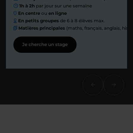
Nous planifions
1h à 2h
par jour sur une semaine
En centre
ou
en ligne
ensemble des
En petits groupes
de 6 à 8 élèves max.
Matières principales
(maths, français, anglais, hist
échanges réguliers
Je cherche un stage
Afin de suivre le travail et les progrès
réalisés, votre enseignant et moi-
même vous proposons des points et
des bilans tout au long de votre
accompagnement.