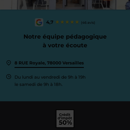
4,7
(46 avis)
Notre équipe pédagogique
à votre écoute
8 RUE Royale, 78000 Versailles
Du lundi au vendredi de 9h à 19h
le samedi de 9h à 18h.