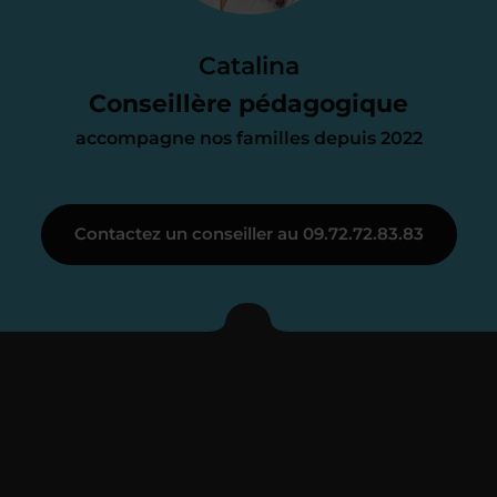
Le devis reçu vous convient ? C’est
parfait. À partir de maintenant nous
Catalina
nous occupons de tout.
Conseillère pédagogique
accompagne nos familles depuis 2022
Étape 3
Contactez un conseiller au 09.72.72.83.83
Je vous présente votre
enseignant sous 72
heures maximum
Vous fixez avec lui la date du premier
cours. Je vous recontacte à l’issue de
cette séance pour faire un premier