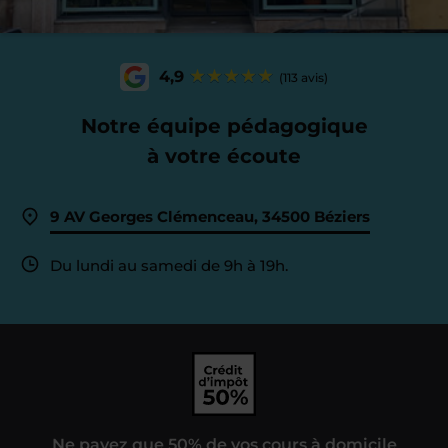
4,9
(113 avis)
Notre équipe pédagogique
à votre écoute
9 AV Georges Clémenceau, 34500 Béziers
Du lundi au samedi de 9h à 19h.
Ne payez que 50% de vos cours à domicile