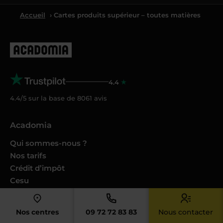
Accueil
› Cartes produits supérieur – toutes matières
4.4
4.4/5 sur la base de
8061
avis
Acadomia
Qui sommes-nous ?
Nos tarifs
Crédit d’impôt
Cesu
Nos conseils et guides
Nos Podcasts Ambition Sup
Nos centres
09 72 72 83 83
Nous contacter
Avis des familles