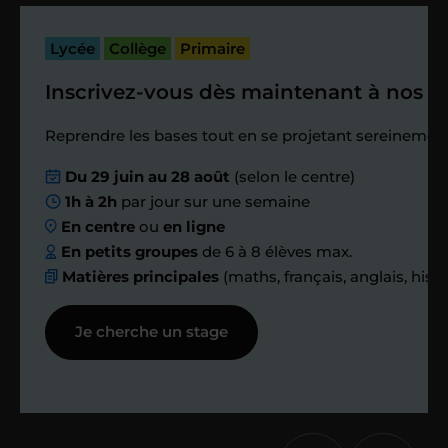
bilan et vérifier que tout s’est bien
passé.
Lycée
Collège
Primaire
Inscrivez-vous dès maintenant à nos st
Étape 4
Reprendre les bases tout en se projetant sereinement
Nous planifions
Du 29 juin au 28 août
(selon le centre)
1h à 2h
par jour sur une semaine
ensemble des
En centre
ou
en ligne
échanges réguliers
En petits groupes
de 6 à 8 élèves max.
Matières principales
(maths, français, anglais, hist
Afin de suivre le travail et les progrès
Je cherche un stage
réalisés, votre enseignant et moi-
même vous proposons des points et
des bilans tout au long de votre
accompagnement.