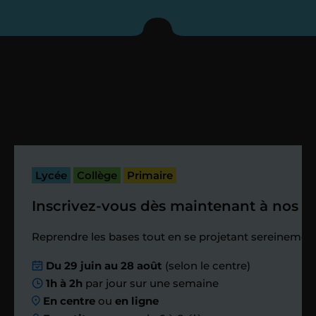
enseignant sous 72
heures maximum
Vous fixez avec lui la date du premier
cours. Je vous recontacte à l’issue de
cette séance pour faire un premier
bilan et vérifier que tout s’est bien
passé.
Lycée
Collège
Primaire
Inscrivez-vous dès maintenant à nos st
Étape 4
Reprendre les bases tout en se projetant sereinement
Nous planifions
Du 29 juin au 28 août
(selon le centre)
1h à 2h
par jour sur une semaine
ensemble des
En centre
ou
en ligne