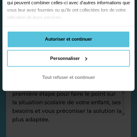
qui peuvent combiner celles-ci avec d'autres informations que
vous leur avez fournies ou qu'ils ont collectées lors de votre
utilisation de leurs services.
Étape 1
Autoriser et continuer
Je vous propose un
Personnaliser
bilan personnalisé
Tout refuser et continuer
Gratuite et sans engagement, une
première étape pour faire le point sur
la situation scolaire de votre enfant, ses
besoins et vous préconiser la solution la
plus adaptée.