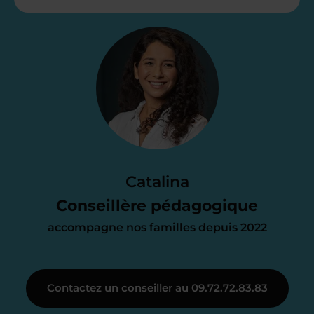
Étape 2
Je vous envoie une
proposition
d’accompagnement
Le devis reçu vous convient ? C’est
parfait. À partir de maintenant nous
Catalina
nous occupons de tout.
Conseillère pédagogique
accompagne nos familles depuis 2022
Étape 3
Contactez un conseiller au 09.72.72.83.83
Je vous présente votre