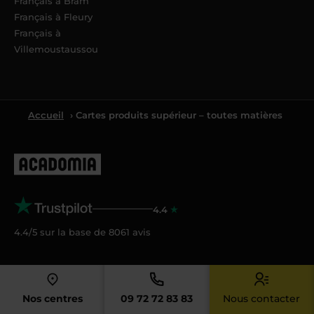
Français à Bram
Français à Fleury
Français à
Villemoustaussou
Accueil
› Cartes produits supérieur – toutes matières
4.4
4.4/5 sur la base de
8061
avis
Acadomia
Qui sommes-nous ?
Nos centres
09 72 72 83 83
Nous contacter
Nos tarifs