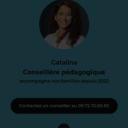
Je vous envoie une
proposition
d’accompagnement
Le devis reçu vous convient ? C’est
parfait. À partir de maintenant nous
Catalina
nous occupons de tout.
Conseillère pédagogique
accompagne nos familles depuis 2022
Étape 3
Contactez un conseiller au 09.72.72.83.83
Je vous présente votre
enseignant sous 72