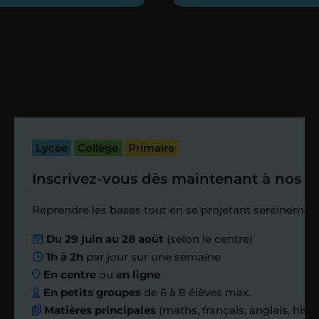
heures maximum
Vous fixez avec lui la date du premier
cours. Je vous recontacte à l’issue de
cette séance pour faire un premier
bilan et vérifier que tout s’est bien
passé.
Lycée
Collège
Primaire
Inscrivez-vous dès maintenant à nos st
Étape 4
Reprendre les bases tout en se projetant sereinement
Nous planifions
Du 29 juin au 28 août
(selon le centre)
1h à 2h
par jour sur une semaine
ensemble des
En centre
ou
en ligne
échanges réguliers
En petits groupes
de 6 à 8 élèves max.
Matières principales
(maths, français, anglais, hist