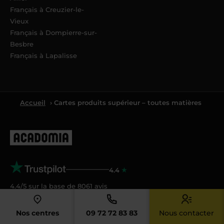
Français à Creuzier-le-
Vieux
Français à Dompierre-sur-
Besbre
Français à Lapalisse
Accueil
› Cartes produits supérieur – toutes matières
4.4
4.4/5 sur la base de
8061
avis
Acadomia
Nos centres
09 72 72 83 83
Nous contacter