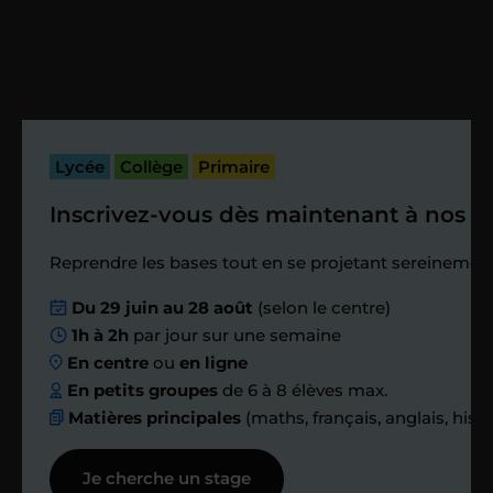
Vous fixez avec lui la date du premier
cours. Je vous recontacte à l’issue de
cette séance pour faire un premier
bilan et vérifier que tout s’est bien
passé.
Lycée
Collège
Primaire
Inscrivez-vous dès maintenant à nos st
Étape 4
Reprendre les bases tout en se projetant sereinement
Nous planifions
Du 29 juin au 28 août
(selon le centre)
1h à 2h
par jour sur une semaine
ensemble des
En centre
ou
en ligne
échanges réguliers
En petits groupes
de 6 à 8 élèves max.
Matières principales
(maths, français, anglais, hist
Afin de suivre le travail et les progrès
Je cherche un stage
réalisés, votre enseignant et moi-