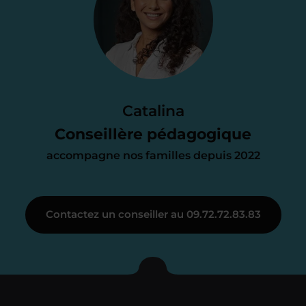
proposition
d’accompagnement
Le devis reçu vous convient ? C’est
parfait. À partir de maintenant nous
Catalina
nous occupons de tout.
Conseillère pédagogique
accompagne nos familles depuis 2022
Étape 3
Contactez un conseiller au 09.72.72.83.83
Je vous présente votre
enseignant sous 72
heures maximum