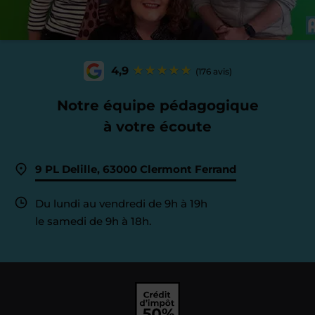
4,9
(176 avis)
Notre équipe pédagogique
à votre écoute
9 PL Delille, 63000 Clermont Ferrand
Du lundi au vendredi de 9h à 19h
le samedi de 9h à 18h.