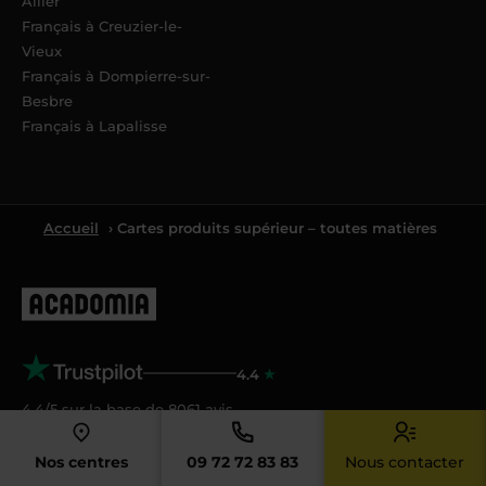
Allier
Français à Creuzier-le-
Vieux
Français à Dompierre-sur-
Besbre
Français à Lapalisse
Accueil
› Cartes produits supérieur – toutes matières
4.4
4.4/5 sur la base de
8061
avis
Nos centres
09 72 72 83 83
Nous contacter
Acadomia