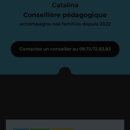
parfait. À partir de maintenant nous
Catalina
nous occupons de tout.
Conseillère pédagogique
accompagne nos familles depuis 2022
Étape 3
Contactez un conseiller au 09.72.72.83.83
Je vous présente votre
enseignant sous 72
heures maximum
Vous fixez avec lui la date du premier
cours. Je vous recontacte à l’issue de
cette séance pour faire un premier
bilan et vérifier que tout s’est bien