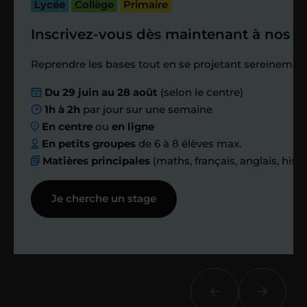
passé.
Lycée
Collège
Primaire
Inscrivez-vous dès maintenant à nos st
Étape 4
Reprendre les bases tout en se projetant sereinement
Nous planifions
Du 29 juin au 28 août
(selon le centre)
1h à 2h
par jour sur une semaine
ensemble des
En centre
ou
en ligne
échanges réguliers
En petits groupes
de 6 à 8 élèves max.
Matières principales
(maths, français, anglais, hist
Afin de suivre le travail et les progrès
Je cherche un stage
réalisés, votre enseignant et moi-
même vous proposons des points et
des bilans tout au long de votre
accompagnement.