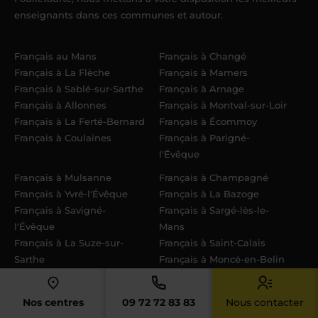
enseignants dans ces communes et autour.
Français au Mans
Français à Changé
Français à La Flèche
Français à Mamers
Français à Sablé-sur-Sarthe
Français à Arnage
Français à Allonnes
Français à Montval-sur-Loir
Français à La Ferté-Bernard
Français à Écommoy
Français à Coulaines
Français à Parigné-
l'Évêque
Français à Mulsanne
Français à Champagné
Français à Yvré-l'Évêque
Français à La Bazoge
Français à Savigné-
Français à Sargé-lès-le-
l'Évêque
Mans
Français à La Suze-sur-
Français à Saint-Calais
Sarthe
Français à Moncé-en-Belin
Français à Bonnétable
Français à Ruaudin
Français au Lude
Nos centres
09 72 72 83 83
Nous contacter