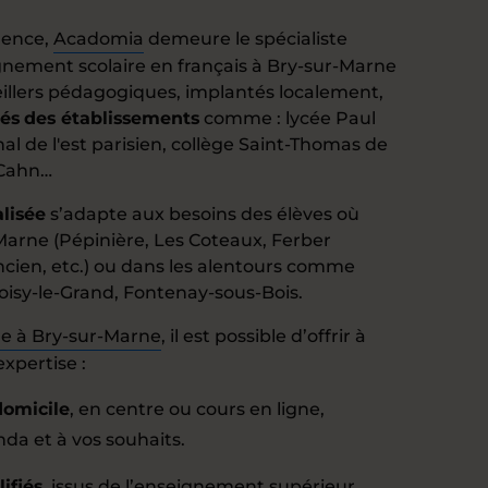
lence,
Acadomia
demeure le spécialiste
nement scolaire en français à Bry-sur-Marne
eillers pédagogiques, implantés localement,
tés
des établissements
comme : lycée Paul
al de l'est parisien, collège Saint-Thomas de
 Cahn…
lisée
s’adapte aux besoins des élèves où
-Marne (Pépinière, Les Coteaux, Ferber
ncien, etc.) ou dans les alentours comme
sy-le-Grand, Fontenay-sous-Bois.
re à Bry-sur-Marne
, il est possible d’offrir à
xpertise :
domicile
, en centre ou cours en ligne,
da et à vos souhaits.
ifiés
, issus de l’enseignement supérieur,