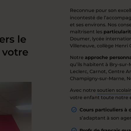
Reconnue pour son excel
incontesté de l’accompag
et ses environs. Nos cons
maîtrisent les
particulari
ers le
Doumer, lycée internation
Villeneuve, collège Henri
 votre
Notre
approche personna
qu’ils habitent à Bry-sur
Leclerc, Carnot, Centre A
Champigny-sur-Marne, Noi
Avec notre
soutien scolai
votre enfant toute notre e
Cours particuliers à 
s’adaptant à son agen
Profs de français qual