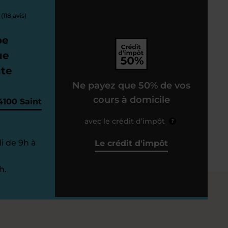
(118 avis)
pe
ue
ute
Ne payez que 50% de vos
cours à domicile
4100 Saint
avec le crédit d’impôt
?
i de 9h à
Le crédit d'impôt
h.