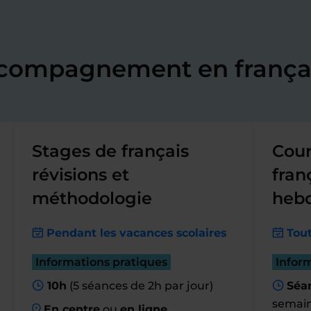
ccompagnement en françai
Stages de français
Cour
révisions et
fran
méthodologie
heb
Pendant les vacances scolaires
Tout
Informations pratiques
Infor
10h
(5 séances de 2h par jour)
Séan
semai
En centre
ou
en ligne