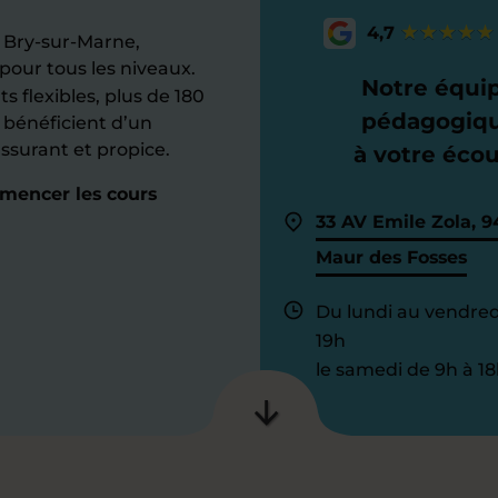
4,7
 Bry-sur-Marne,
pour tous les niveaux.
Notre équi
s flexibles, plus de 180
pédagogiq
 bénéficient d’un
ssurant et propice.
à votre éco
mencer les cours
33 AV Emile Zola, 9
Maur des Fosses
Du lundi au vendred
19h
le samedi de 9h à 18