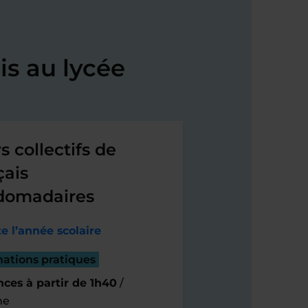
s au lycée
s collectifs de
çais
domadaires
e l’année scolaire
mations pratiques
ces à partir de 1h40
/
ne