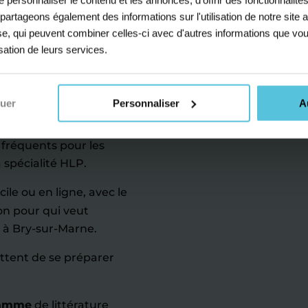
de
s partageons également des informations sur l'utilisation de notre sit
 2
à la
yse, qui peuvent combiner celles-ci avec d'autres informations que vou
isation de leurs services.
u bac
nuer
Personnaliser
A
crit comme à l’oral,
ière ainsi que l’analyse
s fréquents pour les
 spécialité HLP.
ile ou en ligne, avec le
on pour qui veut
à Bry-sur-Marne.
ettent de se préparer
ramme
de littérature