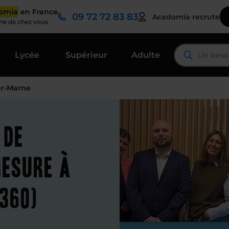
domia
en France
09 72 72 83 83
Acadomia recrute
che de chez vous
Lycée
Supérieur
Adulte
ur-Marne
 de
mesure à
360)