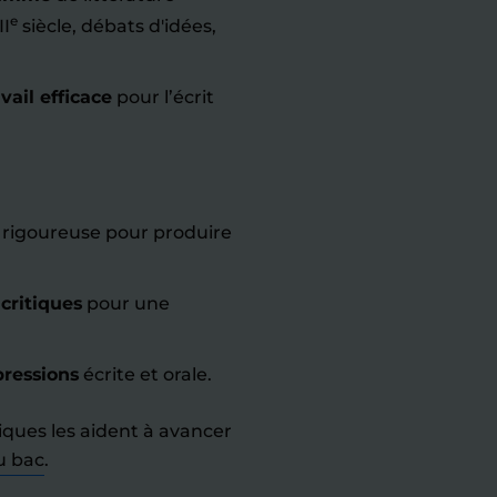
e
II
siècle, débats d'idées,
ail efficace
pour l’écrit
rigoureuse pour produire
 critiques
pour une
pressions
écrite et orale.
ues les aident à avancer
u bac
.