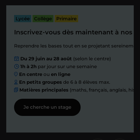
cours. Je vous recontacte à l’issue de
cette séance pour faire un premier
Lycée
Collège
Primaire
bilan et vérifier que tout s’est bien
passé.
Inscrivez-vous dès maintenant à nos st
Étape 4
Reprendre les bases tout en se projetant sereinement
Du 29 juin au 28 août
(selon le centre)
Nous planifions
1h à 2h
par jour sur une semaine
En centre
ou
en ligne
ensemble des
En petits groupes
de 6 à 8 élèves max.
Matières principales
(maths, français, anglais, hist
échanges réguliers
Je cherche un stage
Afin de suivre le travail et les progrès
réalisés, votre enseignant et moi-
même vous proposons des points et
des bilans tout au long de votre