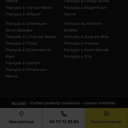
Marne
Français à Choisy-le-Roi
Français à Ivry-sur-Seine
Français à Nogent-sur-
Français à Villejuif
Marne
Français à Villeneuve-
Français au Kremlin-
Saint-Georges
Bicêtre
Français à L'Haÿ-les-Roses
Français à Sucy-en-Brie
Français à Thiais
Français à Fresnes
Français à Charenton-le-
Français à Saint-Mandé
Pont
Français à Orly
Français à Cachan
Français à Villiers-sur-
Marne
Accueil
› Cartes produits supérieur – toutes matières
Nos centres
09 72 72 83 83
Nous contacter