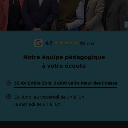
4,7
(118 avis)
Notre équipe pédagogique
à votre écoute
33 AV Emile Zola, 94100 Saint Maur des Fosses
Du lundi au vendredi de 9h à 19h
le samedi de 9h à 18h.